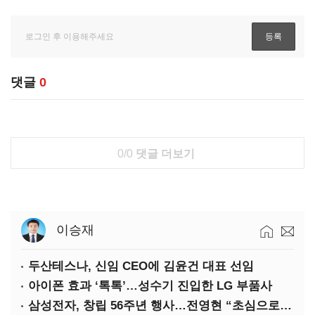
댓글
0
0/0
댓글 더보기
이승재
두산테스나, 신임 CEO에 김윤건 대표 선임
아이폰 효과 ‘톡톡’…성수기 진입한 LG 부품사
삼성전자, 창립 56주년 행사…전영현 “초심으로 경쟁력 회복해야”