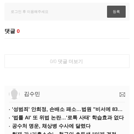
댓글
0
0/0
댓글 더보기
김수민
'성범죄' 안희정, 손배소 패소…법원 "비서에 8347만원 배상"
'법률 AI' 또 위법 논란…'로톡 사태' 학습효과 없다
공수처 명운, 채상병 수사에 달렸다