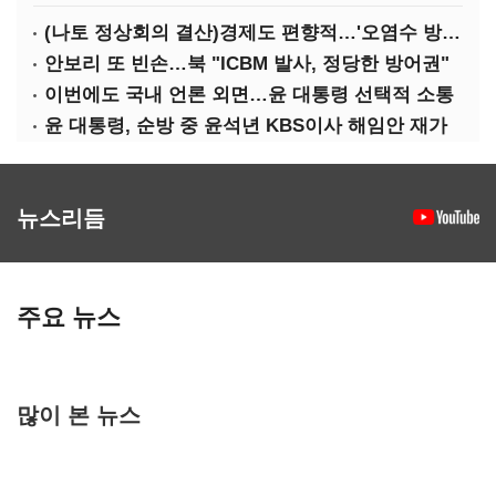
(나토 정상회의 결산)경제도 편향적…'오염수 방류'만 용인
안보리 또 빈손…북 "ICBM 발사, 정당한 방어권"
이번에도 국내 언론 외면…윤 대통령 선택적 소통
윤 대통령, 순방 중 윤석년 KBS이사 해임안 재가
뉴스리듬
주요 뉴스
많이 본 뉴스