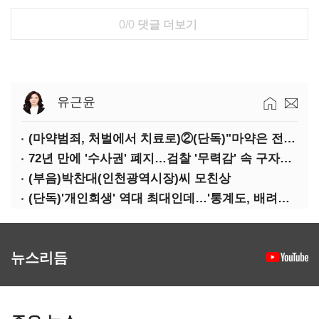
0/0
댓글 더보기
유근윤
(마약범죄, 처벌에서 치료로)②(단독)"마약은 전염병…여성 맞춤형 재활과정 개발 중"
72년 만에 '수사권' 폐지…검찰 '무력감' 속 구자현 사의
(부음)박찬대(인천광역시장)씨 모친상
(단독)'개인회생' 역대 최대인데…'통계도, 배려도' 없는 사법부
뉴스리듬