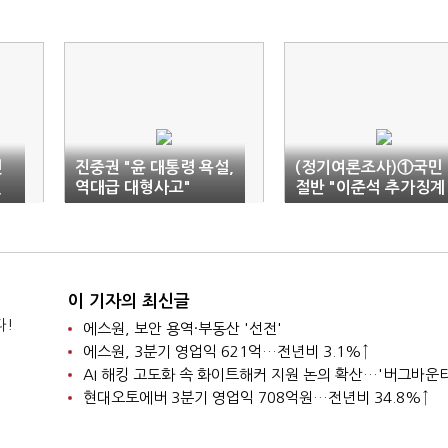
민
진중권 "윤 대통령 욕설,
(정기여론조사)①국민
신
역대급 대형사고"
절반 "이준석 추가징계
석
반대"…대통령·여당 지
지율 '동반하락'(종합)
이 기자의 최신글
다!
에스원, 보안 용역·부동산 '선전'
에스원, 3분기 영업익 621억…전년비 3.1%↑
현대오토에버 3분기 영업익 708억원…전년비 34.8%↑