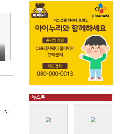
뉴스북
AI 해킹 고도화 속 화이트해커 지원 논의 확산…'버그바운티' 재조명