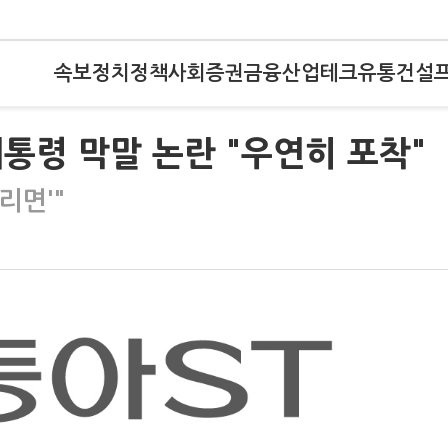
속보
정치
정책
사회
증권
금융
산업
테크
유통
건설
통령 막말 논란 "우연히 포착"
리면'"