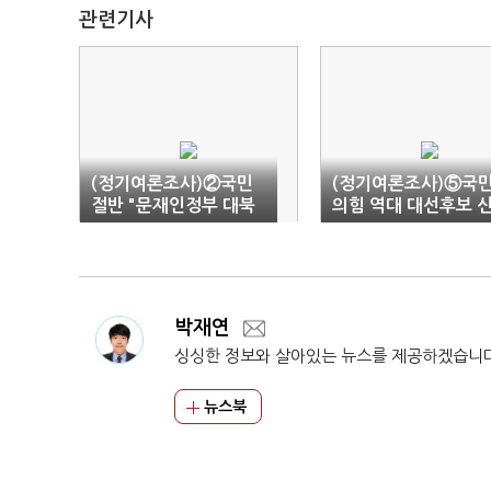
관련기사
(정기여론조사)②국민
(정기여론조사)⑤국
절반 "문재인정부 대북
의힘 역대 대선후보 
정책 선호"
뢰도는?…김영삼·윤
열·홍준표 순
박재연
싱싱한 정보와 살아있는 뉴스를 제공하겠습니
뉴스북