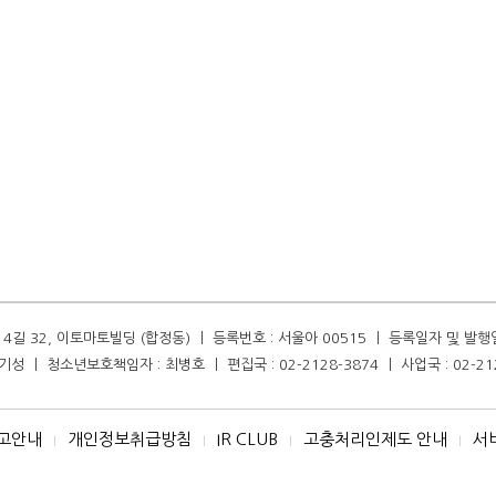
길 32, 이토마토빌딩 (합정동) ㅣ 등록번호 : 서울아 00515 ㅣ 등록일자 및 발행일자 :
성 ㅣ 청소년보호책임자 : 최병호 ㅣ 편집국 : 02-2128-3874 ㅣ 사업국 : 02-21
고안내
개인정보취급방침
IR CLUB
고충처리인제도 안내
서
I
I
I
I