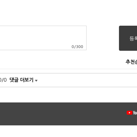
0
/
300
추천
0/0
댓글 더보기