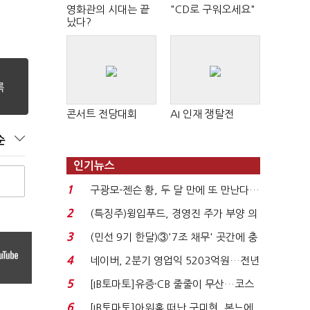
영화관의 시대는 끝
"CD로 구워오세요"
났다?
콘서트 전당대회
AI 인재 쟁탈전
순
인기뉴스
1
구광모-젠슨 황, 두 달 만에 또 만난다…
로봇·AI 등 논...
2
(특징주)윙입푸드, 경영진 주가 부양 의
지에 상한가...
3
(민선 9기 한달)③'7조 채무' 곳간에 충
격…추미애, 20년...
4
네이버, 2분기 영업익 5203억원…전년
비 0.2% 감소...
5
[IB토마토]유증·CB 줄줄이 무산…코스
닥 벌점 급증에 ...
6
[IB토마토]아워홈 떠난 구미현, 본느에