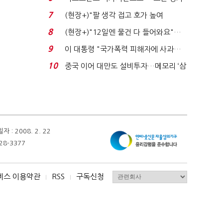
처분' 기준은 ...
7
(현장+)"팔 생각 접고 호가 높여
요"…'덜 똘똘한 한 채' 20...
8
(현장+)"12일엔 물건 다 들어와요"…
빈 매대 채우며 문 연 ...
9
이 대통령 "국가폭력 피해자에 사과…
적극적 조사로 진...
10
중국 이어 대만도 설비투자…메모리 ‘삼
국전쟁’
 2008. 2. 22
28-3377
비스 이용약관
RSS
구독신청
I
I