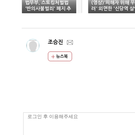
법무부, 스토킹처벌법
(영상)'피해자 위해 우
'반의사불벌죄' 폐지 추
려' 외면한 '신당역 
진
사건' 참변
조승진
뉴스북