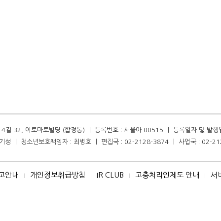
길 32, 이토마토빌딩 (합정동) ㅣ 등록번호 : 서울아 00515 ㅣ 등록일자 및 발행일자 :
성 ㅣ 청소년보호책임자 : 최병호 ㅣ 편집국 : 02-2128-3874 ㅣ 사업국 : 02-21
고안내
개인정보취급방침
IR CLUB
고충처리인제도 안내
서
I
I
I
I