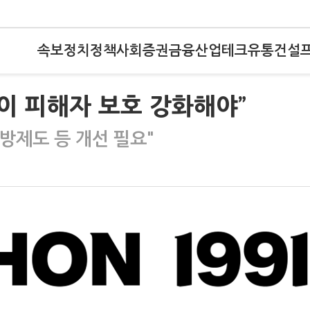
속보
정치
정책
사회
증권
금융
산업
테크
유통
건설
원이 피해자 보호 강화해야”
방제도 등 개선 필요"