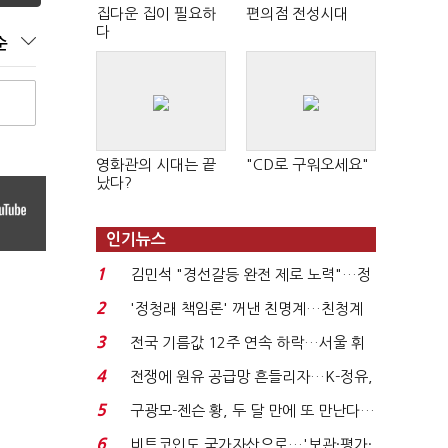
집다운 집이 필요하
편의점 전성시대
다
순
영화관의 시대는 끝
"CD로 구워오세요"
났다?
인기뉴스
1
김민석 "경선갈등 완전 제로 노력"…정
청래 "반명 공세 사...
2
'정청래 책임론' 꺼낸 친명계…친청계
는 추가투표 때리기...
3
전국 기름값 12주 연속 하락…서울 휘
발윳값 1909원...
4
전쟁에 원유 공급망 흔들리자…K-정유,
에너지안보 핵심...
5
구광모-젠슨 황, 두 달 만에 또 만난다…
로봇·AI 등 논...
6
비트코인도 국가자산으로…'보관·평가·