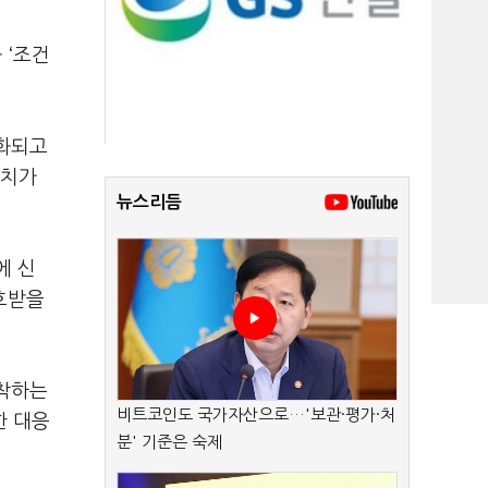
 ‘조건
포화되고
조치가
뉴스리듬
에 신
호받을
부착하는
비트코인도 국가자산으로…'보관·평가·처
한 대응
분' 기준은 숙제