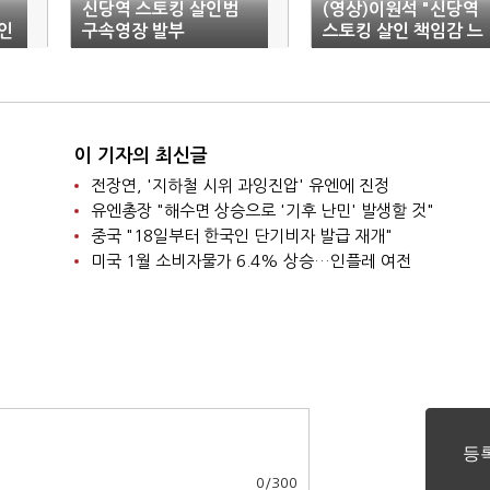
신당역 스토킹 살인범
(영상)이원석 "신당역
살인
구속영장 발부
스토킹 살인 책임감 느
껴…다신 재발 않도록
할 것"
이 기자의 최신글
전장연, '지하철 시위 과잉진압' 유엔에 진정
유엔총장 "해수면 상승으로 '기후 난민' 발생할 것"
중국 "18일부터 한국인 단기비자 발급 재개"
미국 1월 소비자물가 6.4% 상승…인플레 여전
0
/
300