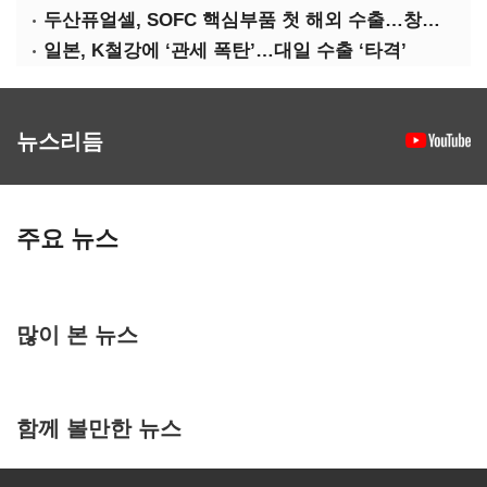
두산퓨얼셀, SOFC 핵심부품 첫 해외 수출…창사 이래 최대 규모
일본, K철강에 ‘관세 폭탄’…대일 수출 ‘타격’
뉴스리듬
주요 뉴스
많이 본 뉴스
함께 볼만한 뉴스