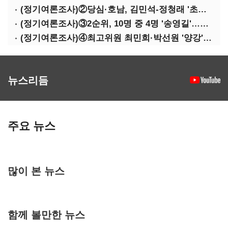
(정기여론조사)②당심·호남, 김민석-정청래 '초접전'
(정기여론조사)③2순위, 10명 중 4명 '송영길'…정청래 '한 자릿수'
(정기여론조사)④최고위원 최민희·박선원 '양강'…서미화·이성윤·임미애 뒤이어
뉴스리듬
주요 뉴스
많이 본 뉴스
함께 볼만한 뉴스