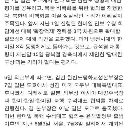
는 7일 일본 도쿄에서 만나 최근 한반도 상황에 대한
평가를 공유하고, 북한 비핵화를 위한 협의를 진행한
다. 북한의 비핵화를 이끌 실질적인 논의가 이뤄질지
주목된다. 앞서 지난 1일 진행된 한미일 안보 수장 회
담에선 대북 '확장억제' 전략을 3국 차원으로 확대할
필요성에 대해 의견을 교환했다. 과거 냉전시대의 한
미일 3각 동맹체제로 돌아가는 것으로, 윤석열 대통
령이 지난달 15일 광복절 경축식에서 제안한 '담대한
구상'과는 거리가 멀다는 평가다.
6일 외교부에 따르면, 김건 한반도평화교섭본부장은
7일 일본 도쿄에서 성김 미국 국무부 대북특별대표,
후나코시 다케히로 일본 외무성 아시아·대양주국장
과 한미·한일·한미일 북핵 수석대표 협의를 차례로
진행한다. 김 본부장은 이날 일본 도쿄로 출국했다.
이번 한미일 북핵 수석대표 협의는 윤석열정부 출범
이후인 지난 6월3일 서울, 7월8일 발리에서 개최된