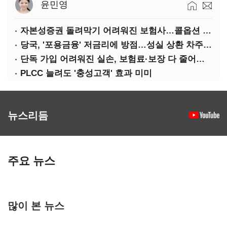
윤민영
자본성증권 돌려막기 어려워진 보험사…콜옵션 부담 급증
당국, '포용금융' 저금리에 방점…성실 상환 차주는 '역차별'
단독 가입 어려워진 실손, 보험료·보장 다 줄어든 5세대는?
PLCC 늘려도 '충성고객' 효과 미미
뉴스리듬
주요 뉴스
많이 본 뉴스