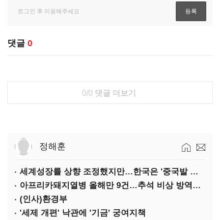
댓글
0
0/0
댓글 더보기
정해훈
세계성장률 상향 조정했지만…한국은 '중국발 살얼음판'
아프리카돼지열병 올해만 9건…추석 비상 방역에 '총력'
(인사)환경부
'세제 개편' 낙관에 '기금' 궁여지책