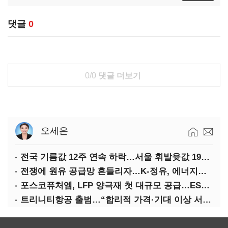
댓글
0
0/0
댓글 더보기
오세은
전국 기름값 12주 연속 하락…서울 휘발윳값 1909원
전쟁에 원유 공급망 흔들리자…K-정유, 에너지안보 핵심으로 재부상
포스코퓨처엠, LFP 양극재 첫 대규모 공급…ESS 시장 공략
트리니티항공 출범…“합리적 가격·기대 이상 서비스로 승부”