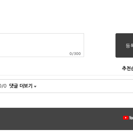
0
/
300
추천
0/0
댓글 더보기