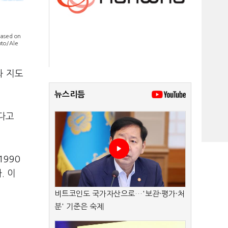
based on
oto/Ale
과 지도
뉴스리듬
다고
990
. 이
비트코인도 국가자산으로…'보관·평가·처
분' 기준은 숙제