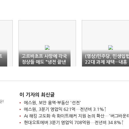
프
고르바초프 사망에 각국
(영상)민주당, 민생입
정상들 애도 "냉전 끝낸
22대 과제 채택…내홍
위대한 지도자"
빠진 여당과 차별화
이 기자의 최신글
다!
에스원, 보안 용역·부동산 '선전'
에스원, 3분기 영업익 621억…전년비 3.1%↑
현대오토에버 3분기 영업익 708억원…전년비 34.8%↑