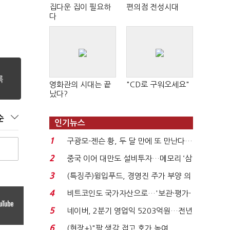
집다운 집이 필요하
편의점 전성시대
다
영화관의 시대는 끝
"CD로 구워오세요"
났다?
순
인기뉴스
1
구광모-젠슨 황, 두 달 만에 또 만난다…
로봇·AI 등 논...
2
중국 이어 대만도 설비투자…메모리 ‘삼
국전쟁’
3
(특징주)윙입푸드, 경영진 주가 부양 의
지에 상한가...
4
비트코인도 국가자산으로…'보관·평가·
처분' 기준은 ...
5
네이버, 2분기 영업익 5203억원…전년
비 0.2% 감소...
6
(현장+)"팔 생각 접고 호가 높여