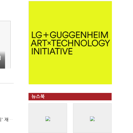
법
뉴스북
AI 해킹 고도화 속 화이트해커 지원 논의 확산…'버그바운티' 재조명