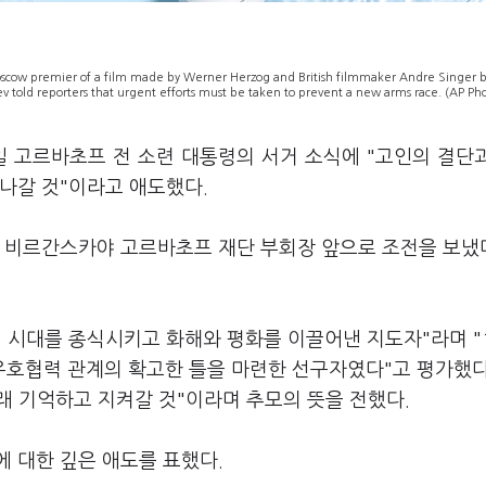
ow premier of a film made by Werner Herzog and British filmmaker Andre Singer 
ev told reporters that urgent efforts must be taken to prevent a new arms race. (AP Ph
일 고르바초프 전 소련 대통령의 서거 소식에 "고인의 결단
나갈 것"이라고 애도했다.
나 비르간스카야 고르바초프 재단 부회장 앞으로 조전을 보냈
 시대를 종식시키고 화해와 평화를 이끌어낸 지도자"라며 "1
우호협력 관계의 확고한 틀을 마련한 선구자였다"고 평가했다
오래 기억하고 지켜갈 것"이라며 추모의 뜻을 전했다.
 대한 깊은 애도를 표했다.