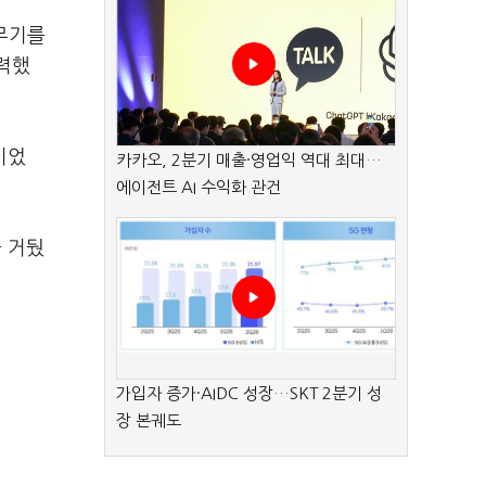
핵무기를
력했
이었
카카오, 2분기 매출·영업익 역대 최대…
에이전트 AI 수익화 관건
 거뒀
가입자 증가·AIDC 성장…SKT 2분기 성
장 본궤도