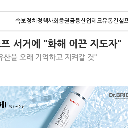
속보
정치
정책
사회
증권
금융
산업
테크
유통
건설
프 서거에 "화해 이끈 지도자"
유산을 오래 기억하고 지켜갈 것"