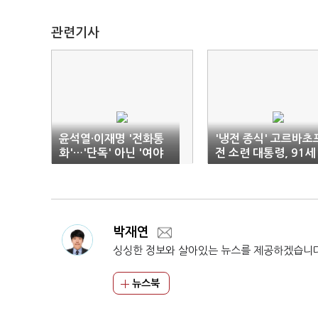
관련기사
윤석열·이재명 '전화통
'냉전 종식' 고르바초
화'…'단독' 아닌 '여야
전 소련 대통령, 91세
대표' 회담(종합)
나이로 서거
박재연
싱싱한 정보와 살아있는 뉴스를 제공하겠습니
뉴스북