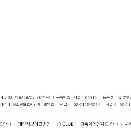
길 32, 이토마토빌딩 (합정동) ㅣ 등록번호 : 서울아 00515 ㅣ 등록일자 및 발행일자 :
성 ㅣ 청소년보호책임자 : 최병호 ㅣ 편집국 : 02-2128-3874 ㅣ 사업국 : 02-21
고안내
개인정보취급방침
IR CLUB
고충처리인제도 안내
서
I
I
I
I