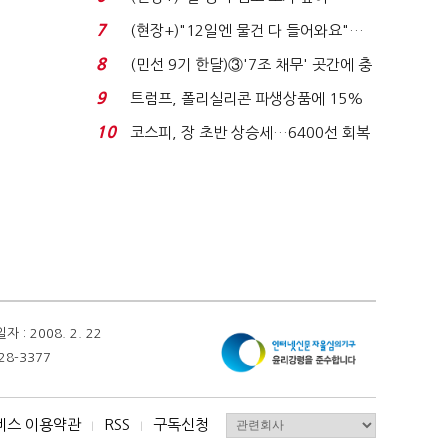
요"…'덜 똘똘한 한 채' 20...
7
(현장+)"12일엔 물건 다 들어와요"…
빈 매대 채우며 문 연 ...
8
(민선 9기 한달)③'7조 채무' 곳간에 충
격…추미애, 20년...
9
트럼프, 폴리실리콘 파생상품에 15%
관세…"미 산업 재건"...
10
코스피, 장 초반 상승세…6400선 회복
시도
 2008. 2. 22
28-3377
비스 이용약관
RSS
구독신청
I
I