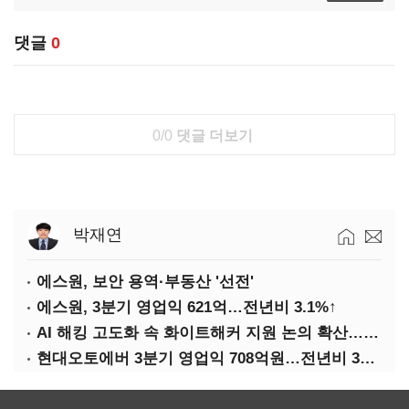
댓글
0
0/0
댓글 더보기
박재연
에스원, 보안 용역·부동산 '선전'
에스원, 3분기 영업익 621억…전년비 3.1%↑
AI 해킹 고도화 속 화이트해커 지원 논의 확산…'버그바운티' 재조명
현대오토에버 3분기 영업익 708억원…전년비 34.8%↑