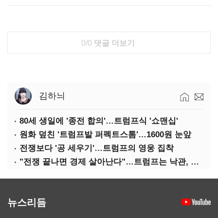
0/0
댓글 더보기
김하늬
80세 생일에 '종전 합의'…트럼프식 '쇼맨십'
원화 덮친 '트럼프발 퍼펙트스톰'…1600원 눈앞
전쟁보다 '공 세우기'…트럼프의 영웅 집착
"전쟁 끝나면 경제 살아난다"…트럼프는 낙관, 미국인은 싸늘
뉴스리듬