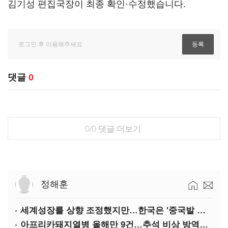
김기성 편집국장이 최종 확인·수정했습니다.
댓글
0
0/0
댓글 더보기
정해훈
세계성장률 상향 조정했지만…한국은 '중국발 살얼음판'
아프리카돼지열병 올해만 9건…추석 비상 방역에 '총력'