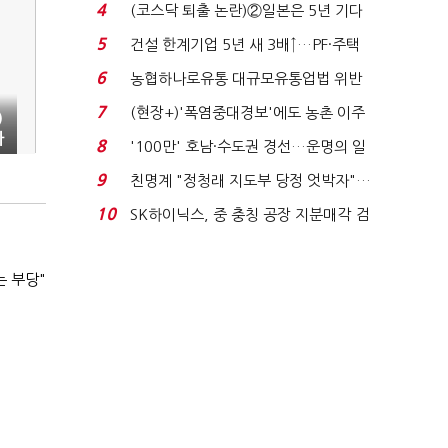
원 간 성과급 불...
4
(코스닥 퇴출 논란)②일본은 5년 기다
려주는데 우리는 ...
5
건설 한계기업 5년 새 3배↑…PF·주택
침체에 재무 ...
6
농협하나로유통 대규모유통업법 위반
적발…공정위, 과...
7
(현장+)'폭염중대경보'에도 농촌 이주
)
노동자는 강행군…'야...
라
8
'100만' 호남·수도권 경선…운명의 일
주일
9
친명계 "정청래 지도부 당정 엇박자"…
친청계 "신천지 오...
10
SK하이닉스, 중 충칭 공장 지분매각 검
토?…“확정된 바...
는 부당"