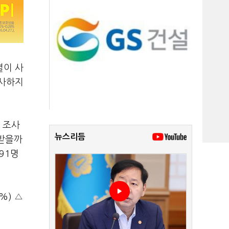
별이 사
행사하지
 조사
뉴스리듬
 받을까
91명
%) △