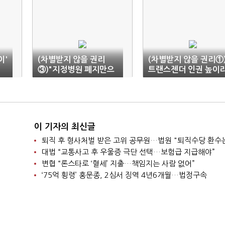
이'
(차별받지 않을 권리
(차별받지 않을 권리①
③)"지정병원 폐지만으
트랜스젠더 인권 높이
로는 안 돼…의료·주거
는데…정신장애 취급하
연계 시스템 필요"
는 정부
이 기자의 최신글
퇴직 후 형사처벌 받은 고위 공무원…법원 "퇴직수당 환수
대법 “교통사고 후 우울증 극단 선택…보험급 지급해야”
변협 “론스타로 ‘혈세’ 지출…책임지는 사람 없어”
‘75억 횡령’ 홍문종, 2심서 징역 4년6개월…법정구속