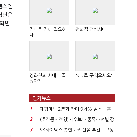
랜스젠
집단은
출되면
집다운 집이 필요하
편의점 전성시대
다
영화관의 시대는 끝
"CD로 구워오세요"
났다?
인기뉴스
1
대형마트 2분기 판매 9.4% 감소…홈
플러스 사태 여파...
2
(주간증시전망)지수보다 종목…선별 장
세 이어진다...
3
SK하이닉스 통합노조 신설 추진…구성