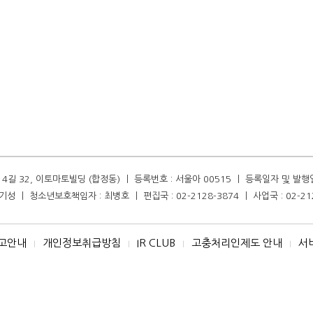
길 32, 이토마토빌딩 (합정동) ㅣ 등록번호 : 서울아 00515 ㅣ 등록일자 및 발행일자 :
성 ㅣ 청소년보호책임자 : 최병호 ㅣ 편집국 : 02-2128-3874 ㅣ 사업국 : 02-21
고안내
개인정보취급방침
IR CLUB
고충처리인제도 안내
서
I
I
I
I