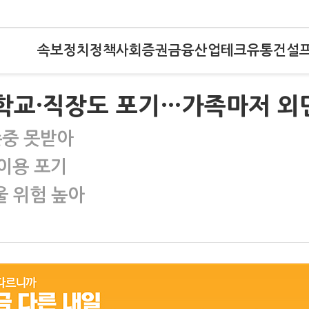
속보
정치
정책
사회
증권
금융
산업
테크
유통
건설
)학교·직장도 포기…가족마저 외
존중 못받아
이용 포기
 위험 높아