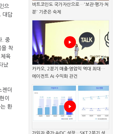
비트코인도 국가자산으로…'보관·평가·처
확인으
분' 기준은 숙제
고 대답
. 중
복을 착
△체육
나타났
카카오, 2분기 매출·영업익 역대 최대…
에이전트 AI 수익화 관건
스젠더
표현이
는 환
가입자 증가·AIDC 성장…SKT 2분기 성