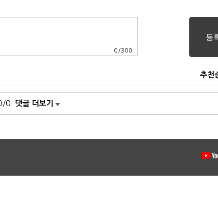
0
/
300
추천
0/0
댓글 더보기