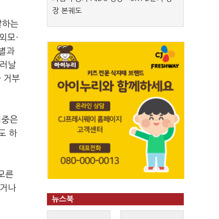
장 본궤도
달하는
외모·
성별과
드러날
나 거부
비중은
도 하
 모른
다거나
뉴스북