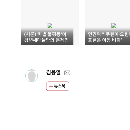
(시론)'차별·불평등'이
인권위 "'주린이·요린
청년세대들만의 문제인
표현은 아동 비하"
가
김응열
뉴스북