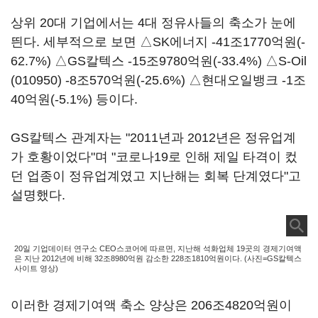
상위 20대 기업에서는 4대 정유사들의 축소가 눈에
띈다. 세부적으로 보면 △SK에너지 -41조1770억원(-
62.7%) △GS칼텍스 -15조9780억원(-33.4%) △
S-Oil
(010950)
-8조570억원(-25.6%) △현대오일뱅크 -1조
40억원(-5.1%) 등이다.
GS칼텍스 관계자는 "2011년과 2012년은 정유업계
가 호황이었다"며 "코로나19로 인해 제일 타격이 컸
던 업종이 정유업계였고 지난해는 회복 단계였다"고
설명했다.
20일 기업데이터 연구소 CEO스코어에 따르면, 지난해 석화업체 19곳의 경제기여액
은 지난 2012년에 비해 32조8980억원 감소한 228조1810억원이다. (사진=GS칼텍스
사이트 영상)
이러한 경제기여액 축소 양상은 206조4820억원이