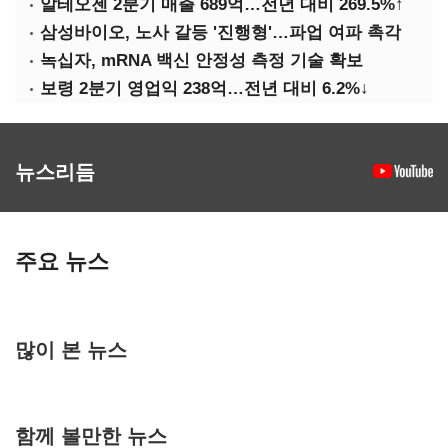
알테오젠 2분기 매출 689억…전년 대비 269.5%↑
삼성바이오, 노사 갈등 '진행형'…파업 여파 촉각
녹십자, mRNA 백신 안정성 측정 기술 확보
보령 2분기 영업익 238억…전년 대비 6.2%↓
뉴스리듬
주요 뉴스
많이 본 뉴스
함께 볼만한 뉴스