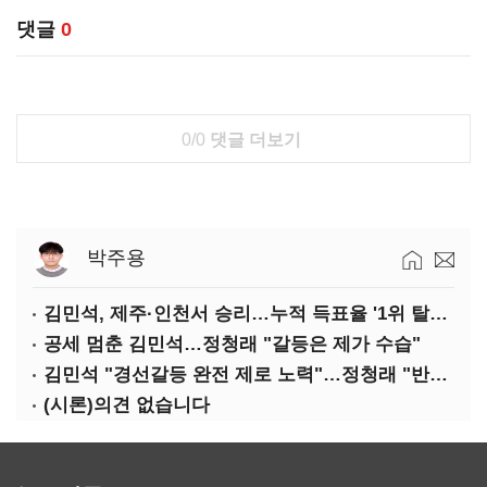
댓글
0
0/0
댓글 더보기
박주용
김민석, 제주·인천서 승리…누적 득표율 '1위 탈환'(종합)
공세 멈춘 김민석…정청래 "갈등은 제가 수습"
김민석 "경선갈등 완전 제로 노력"…정청래 "반명 공세 사과부터"
(시론)의견 없습니다