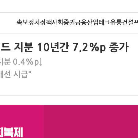
속보
정치
정책
사회
증권
금융
산업
테크
유통
건설
드 지분 10년간 7.2%p 증가
분 0.4%p↓
개선 시급"