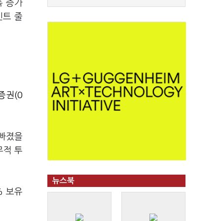
폭 증가
인트 줄
증권(0
 빠졌을
무적 투
뉴스북
% 보유