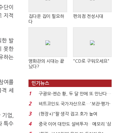
 수단이
고 지적
집다운 집이 필요하
편의점 전성시대
다
외한 발
지 못한
소유하는
영화관의 시대는 끝
"CD로 구워오세요"
났다?
 참여를
인기뉴스
공격 세
1
구광모-젠슨 황, 두 달 만에 또 만난다…
로봇·AI 등 논...
2
비트코인도 국가자산으로…'보관·평가·
처분' 기준은 ...
3
(현장+)"팔 생각 접고 호가 높여
 기업,
요"…'덜 똘똘한 한 채' 20...
와 특수
4
중국 이어 대만도 설비투자…메모리 ‘삼
국전쟁’