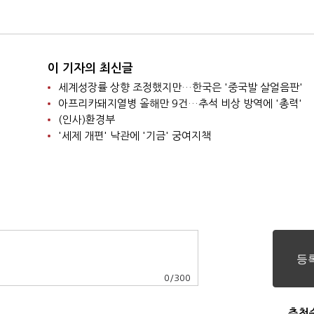
‘청신호’
판 마련
이 기자의 최신글
세계성장률 상향 조정했지만…한국은 '중국발 살얼음판'
아프리카돼지열병 올해만 9건…추석 비상 방역에 '총력'
(인사)환경부
'세제 개편' 낙관에 '기금' 궁여지책
0
/
300
추천