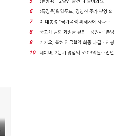
5
(현장+)"12일엔 물건 다 들어와요"…
빈 매대 채우며 문 연 ...
6
(특징주)윙입푸드, 경영진 주가 부양 의
지에 상한가...
7
이 대통령 "국가폭력 피해자에 사과…
적극적 조사로 진...
8
국고채 담합 과징금 철퇴…증권사 '충당
금 폭탄' 우려...
9
카카오, 올해 임금협약 최종 타결…연봉
6.3% 인상·격려...
10
네이버, 2분기 영업익 5203억원…전년
비 0.2% 감소...
발