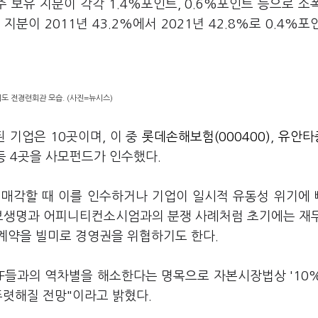
보유 지분이 각각 1.4%포인트, 0.6%포인트 등으로 소
분이 2011년 43.2%에서 2021년 42.8%로 0.4%포
도 전경련회관 모습. (사진=뉴시스)
된 기업은 10곳이며, 이 중
롯데손해보험(000400)
,
유안타
등 4곳을 사모펀드가 인수했다.
 매각할 때 이를 인수하거나 기업이 일시적 유동성 위기에
교보생명과 어피니티컨소시엄과의 분쟁 사례처럼 초기에는 재
계약을 빌미로 경영권을 위협하기도 한다.
EF들과의 역차별을 해소한다는 명목으로 자본시장법상 '10
뚜렷해질 전망"이라고 밝혔다.