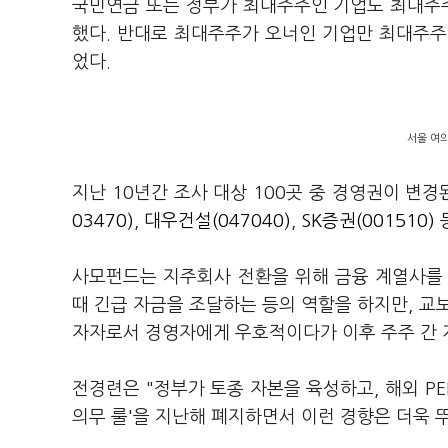
국민연금 또는 정부가 최대주주인 기업도 최대주주 
했다. 반대로 최대주주가 오너인 기업만 최대주주 지
었다.
서울 여의
지난 10년간 조사 대상 100곳 중 경영권이 변경
03470)
,
대우건설(047040)
,
SK증권(001510)
사모펀드는 지주회사 전환을 위해 금융 계열사를
때 긴급 자금을 조달하는 등의 역할을 하지만, 
자자로서 경영자에게 우호적이다가 이후 주주 간 
전경련은 "정부가 토종 자본을 육성하고, 해외 P
의무 룰'을 지난해 폐지하면서 이런 경향은 더욱 