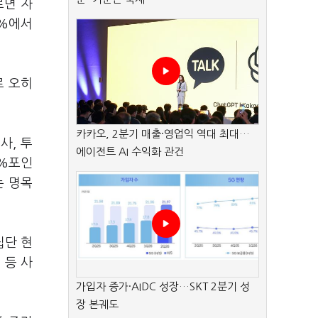
르면 자
4%에서
로 오히
카카오, 2분기 매출·영업익 역대 최대…
사, 투
에이전트 AI 수익화 관건
4%포인
는 명목
집단 현
 등 사
가입자 증가·AIDC 성장…SKT 2분기 성
장 본궤도