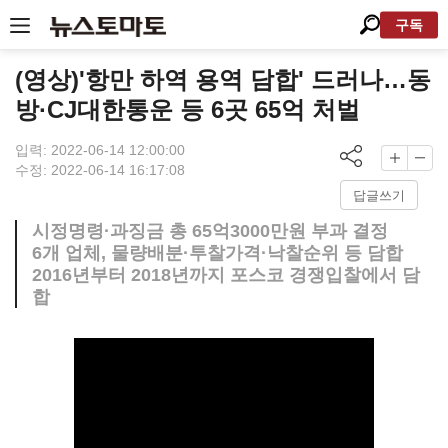
구독
(영상)'항만 하역 용역 담합' 드러나…동
방·CJ대한통운 등 6곳 65억 처벌
입력: 2022-06-14 12:00:00
수정: 2022-06-14 16:17:08
답글쓰기
시정명령·과징금 총 65억3000만원 부과 결정
6개 업체, 물량배분·투찰가격·낙찰순위 등 담합
2016년부터 2018년까지 포스코 경쟁입찰에서 담
합