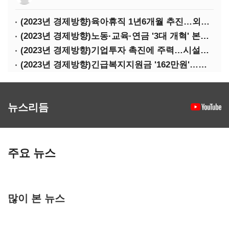
(2023년 경제방향)육아휴직 1년6개월 추진…외국인력 비자 쿼터 11만명 확대
(2023년 경제방향)노동·교육·연금 '3대 개혁' 본격화…상반기엔 근로시간 개편
(2023년 경제방향)기업투자 촉진에 주력…시설투자 '50조' 지원·공제율 10%↑
(2023년 경제방향)긴급복지지원금 '162만원'…기초연금 1만4000원·장애수당 2만원↑
뉴스리듬
주요 뉴스
많이 본 뉴스