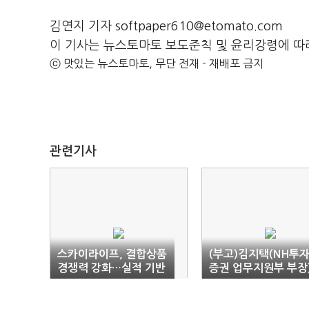
김연지 기자 softpaper610@etomato.com
이 기사는 뉴스토마토 보도준칙 및 윤리강령에 따
ⓒ 맛있는 뉴스토마토, 무단 전재 - 재배포 금지
관련기사
스카이라이프, 결합상품
(부고)김지택(NH투
경쟁력 강화…실적 기반
증권 업무지원부 부장
마련-NH
씨 모친상