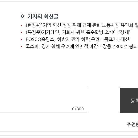
이 기자의 최신글
(현장+)"기업 혁신 성장 위해 규제 완화·노동시장 유연화 
(특징주)기가레인, 자회사 씨텍 흡수합병 소식에 '강세'
POSCO홀딩스, 하반기 판가 하락 우려…목표가↓-대신
코스피, 경기 침체 우려에 연저점 마감…장중 2300선 붕괴
0
/
300
추천