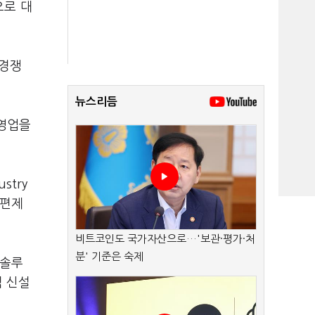
으로 대
 경쟁
뉴스리듬
조영업을
stry
 편제
비트코인도 국가자산으로…'보관·평가·처
분' 기준은 숙제
 솔루
직 신설