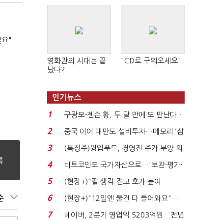
필요"
영화관의 시대는 끝
"CD로 구워오세요"
났다?
인기뉴스
1
구광모-젠슨 황, 두 달 만에 또 만난다…
로봇·AI 등 논...
2
중국 이어 대만도 설비투자…메모리 ‘삼
국전쟁’
3
(특징주)윙입푸드, 경영진 주가 부양 의
지에 상한가...
4
비트코인도 국가자산으로…'보관·평가·
처분' 기준은 ...
5
(현장+)"팔 생각 접고 호가 높여
요"…'덜 똘똘한 한 채' 20...
6
순
(현장+)"12일엔 물건 다 들어와요"…
빈 매대 채우며 문 연 ...
7
네이버, 2분기 영업익 5203억원…전년