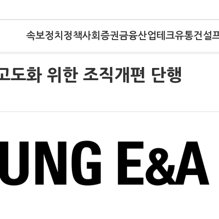
속보
정치
정책
사회
증권
금융
산업
테크
유통
건설
고도화 위한 조직개편 단행