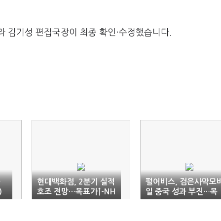
라 김기성 편집국장이 최종 확인·수정했습니다.
자
현대백화점, 2분기 실적
펄어비스, 검은사막모
)
호조 전망…목표가↑-NH
일 중국 성과 부진…목
표가↓-NH