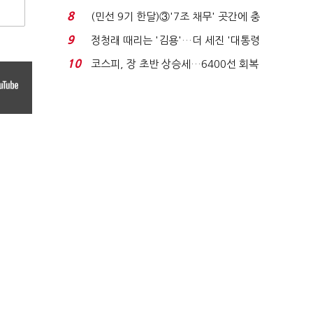
비 0.2% 감소...
8
(민선 9기 한달)③'7조 채무' 곳간에 충
격…추미애, 20년...
9
정청래 때리는 '김용'…더 세진 '대통령
최측근' 입...
10
코스피, 장 초반 상승세…6400선 회복
시도