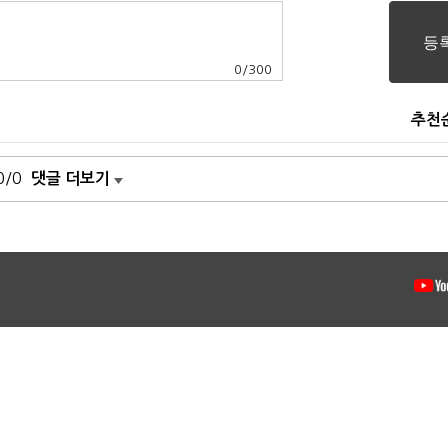
0
/
300
추천
0/0
댓글 더보기