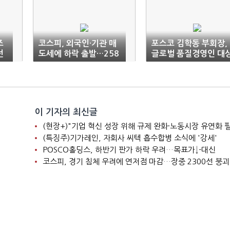
조
코스피, 외국인·기관 매
포스코 김학동 부회장,
선
도세에 하락 출발…258
글로벌 품질경영인 대
0선
수상
이 기자의 최신글
(현장+)"기업 혁신 성장 위해 규제 완화·노동시장 유연화 
(특징주)기가레인, 자회사 씨텍 흡수합병 소식에 '강세'
POSCO홀딩스, 하반기 판가 하락 우려…목표가↓-대신
코스피, 경기 침체 우려에 연저점 마감…장중 2300선 붕괴