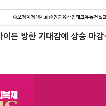
속보
정치
정책
사회
증권
금융
산업
테크
유통
건설
바이든 방한 기대감에 상승 마감