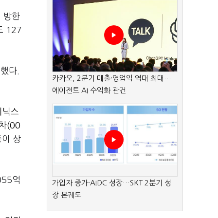
 방한
 127
했다.
카카오, 2분기 매출·영업익 역대 최대…
에이전트 AI 수익화 관건
이닉스
차(00
이 상
055억
가입자 증가·AIDC 성장…SKT 2분기 성
장 본궤도