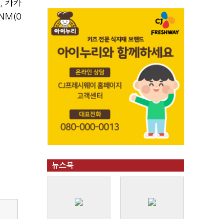
,
카카
ENM(0
뉴스북