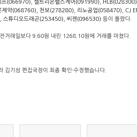
프(066970)
,
셀트리온헬스케어(091990)
,
HLB(028300)
제약(068760)
,
천보(278280)
,
리노공업(058470)
,
CJ 
,
스튜디오드래곤(253450)
,
씨젠(096530)
등이 올랐다.
거래일보다 9.60원 내린 1268.10원에 거래를 마쳤다.
라 김기성 편집국장이 최종 확인·수정했습니다.