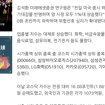
김석환 미래에셋증권 연구원은 "전일 미국 증시 
기대감을 반영하며 양 시장 모두 1%대 상승했다"
0원 초반까지 하락하며 위험선호 심리가 확대됐다
업종별 지수는 대체로 상승했다. 화학, 비금속광물
음식료업, 섬유의복, 전기전자 등도 올랐다.
시가총액 상위 종목 중 코스피 시가총액 상위 종목
(000660)
,
삼성바이오로직스(207940)
,
삼성전자
5380)
,
LG화학(051910)
,
카카오(035720)
,
기아
승했다.
이날 코스닥 지수는 전장 대비 16.08포인트(1.8
원 순매도했고, 외국인과 기관은 각각 1073억원,