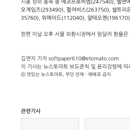
시총 상위 종목 중
에코프로비엠(247540)
,
엘앤에
오게임즈(293490)
,
펄어비스(263750)
,
셀트리온
35760)
,
위메이드(112040)
,
알테오젠(196170)
한편 이날 오후 서울 외환시장에서 원달러 환율은 전
김연지 기자 softpaper610@etomato.com
이 기사는 뉴스토마토 보도준칙 및 윤리강령에 따
ⓒ 맛있는 뉴스토마토, 무단 전재 - 재배포 금지
관련기사