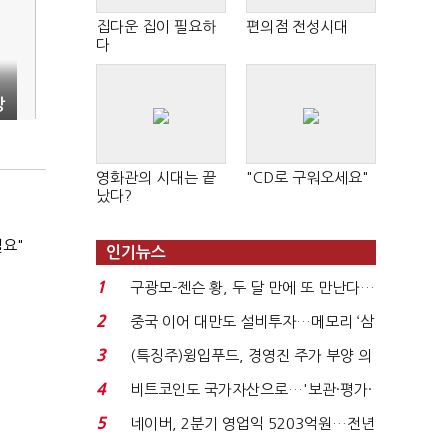
집다운 집이 필요하
편의점 전성시대
다
상
영화관의 시대는 끝
"CD로 구워오세요"
났다?
필요"
인기뉴스
1
구광모-젠슨 황, 두 달 만에 또 만난다…
로봇·AI 등 논...
2
중국 이어 대만도 설비투자…메모리 ‘삼
국전쟁’
3
(특징주)윙입푸드, 경영진 주가 부양 의
지에 상한가...
4
비트코인도 국가자산으로…'보관·평가·
처분' 기준은 ...
5
네이버, 2분기 영업익 5203억원…전년