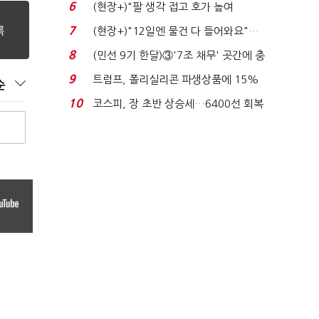
비 0.2% 감소...
6
(현장+)"팔 생각 접고 호가 높여
요"…'덜 똘똘한 한 채' 20...
7
(현장+)"12일엔 물건 다 들어와요"…
빈 매대 채우며 문 연 ...
8
(민선 9기 한달)③'7조 채무' 곳간에 충
격…추미애, 20년...
9
트럼프, 폴리실리콘 파생상품에 15%
순
관세…"미 산업 재건"...
10
코스피, 장 초반 상승세…6400선 회복
시도