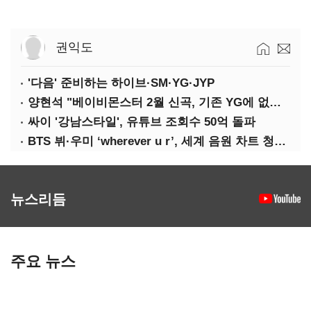
권익도
'다음' 준비하는 하이브·SM·YG·JYP
양현석 "베이비몬스터 2월 신곡, 기존 YG에 없던 노래"
싸이 '강남스타일', 유튜브 조회수 50억 돌파
BTS 뷔·우미 ‘wherever u r’, 세계 음원 차트 청신호
뉴스리듬
주요 뉴스