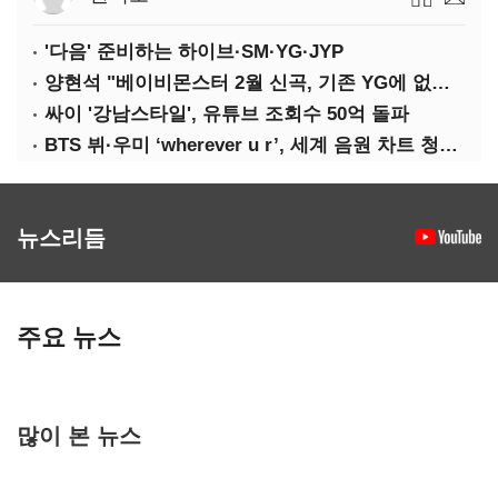
'다음' 준비하는 하이브·SM·YG·JYP
양현석 "베이비몬스터 2월 신곡, 기존 YG에 없던 노래"
싸이 '강남스타일', 유튜브 조회수 50억 돌파
BTS 뷔·우미 ‘wherever u r’, 세계 음원 차트 청신호
뉴스리듬
주요 뉴스
많이 본 뉴스