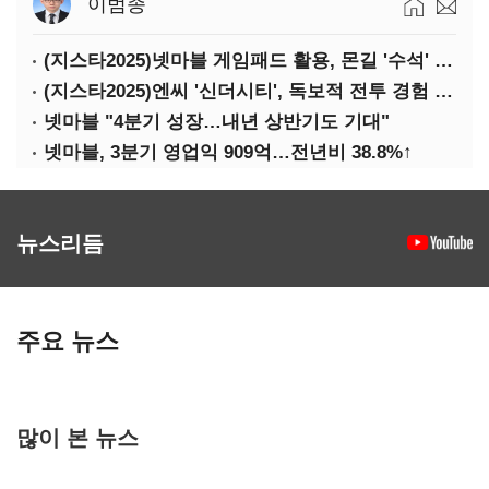
이범종
(지스타2025)넷마블 게임패드 활용, 몬길 '수석' 7대죄 '차석'
(지스타2025)엔씨 '신더시티', 독보적 전투 경험 필요
넷마블 "4분기 성장…내년 상반기도 기대"
넷마블, 3분기 영업익 909억…전년비 38.8%↑
뉴스리듬
주요 뉴스
많이 본 뉴스