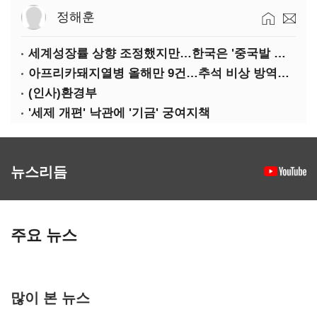
정해훈
세계성장률 상향 조정했지만…한국은 '중국발 살얼음판'
아프리카돼지열병 올해만 9건…추석 비상 방역에 '총력'
(인사)환경부
'세제 개편' 낙관에 '기금' 궁여지책
뉴스리듬
주요 뉴스
많이 본 뉴스