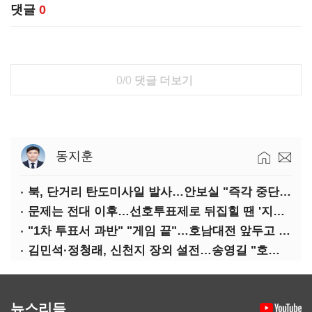
댓글
0
0/0
댓글 더보기
동지훈
북, 단거리 탄도미사일 발사…안보실 "즉각 중단 촉구"
문제는 전대 이후…선호투표제로 뒤집힐 땐 '지지층 불복'
"1차 투표서 과반" "게임 끝"…호남대전 앞두고 '충돌'
김민석·정청래, 신천지 장외 설전…송영길 "호남 계몽 규탄"
뉴스리듬