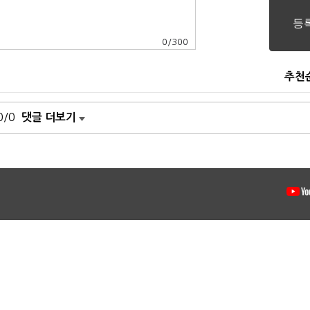
0
/
300
추천
0/0
댓글 더보기