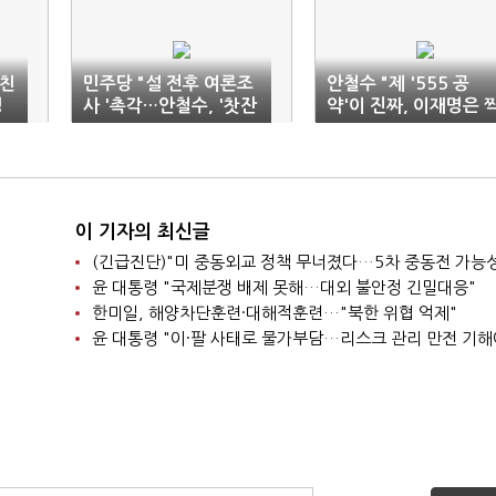
미친
민주당 "설 전후 여론조
안철수 "제 '555 공
정
사 '촉각…안철수, '찻잔
약'이 진짜, 이재명은 
속 태풍'"
퉁"
이 기자의 최신글
윤 대통령 "국제분쟁 배제 못해…대외 불안정 긴밀대응"
한미일, 해양차단훈련·대해적훈련…"북한 위협 억제"
윤 대통령 "이·팔 사태로 물가부담…리스크 관리 만전 기해