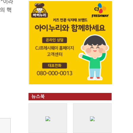
임"이라
의 핵
뉴스북