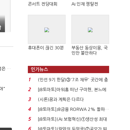
콘서트 전당대회
AI 인재 쟁탈전
짝
휴대폰이 끊긴 30분
부동산 동상이몽, 국
민만 불안하다
(긴급진단)"미 중동외교 정책 무너졌다…5차 중동전 가능성은 낮아"
인기뉴스
1
(민선 9기 한달)③'7조 채무' 곳간에 충
격…추미애, 20년...
야"
2
[IB토마토]아워홈 떠난 구미현, 본느에
340억 베팅…가...
3
(시론)꿈과 계획은 다르다
4
[IB토마토]JB금융 RORWA 2% 돌파…
실적 견인은 은행 ...
5
[IB토마토](AI 보험혁신)①생산성 최대
80% 개선…현실...
6
[IB토마토](락업의 두얼굴)②공모가 뛰