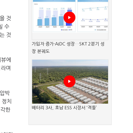
을 것
칠 수
는 것
가입자 증가·AIDC 성장…SKT 2분기 성
장 본궤도
터뷰에
이라며
 압박
 정치
배터리 3사, 호남 ESS 시장서 ‘격돌’
생각한