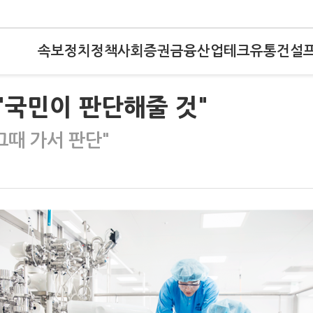
속보
정치
정책
사회
증권
금융
산업
테크
유통
건설
 "국민이 판단해줄 것"
그때 가서 판단"