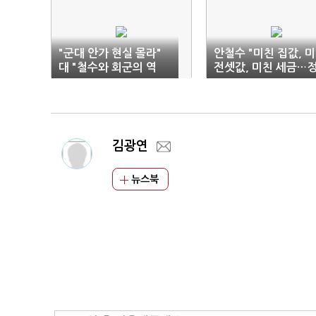
"군대 안가 현실 몰라"
안철수 "미친 집값, 
대 "철수와 회군의 역
전셋값, 미친 세금…
사"
부 실패"
김광연
뉴스북