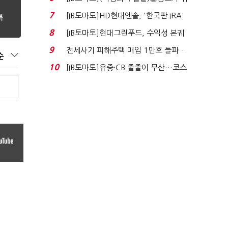
자 첫날 매도…FI ...
7
[IB토마토]HD현대엔솔, '한국판 IRA'
수혜 부상…세액공...
8
[IB토마토]현대그린푸드, 수익성 본궤
도…실적 개선에 ...
9
전세사기 피해주택 매입 1만호 돌파…
순
누적 피해자 4만2...
10
[IB토마토]유증·CB 줄줄이 무산…코스
닥 벌점 급증에 ...