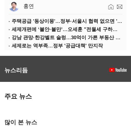
홍연
주택공급 '동상이몽'…정부·서울시 협력 없으면 '공수표'
세제개편에 ‘불안·불만’…오세훈 "전월세 구하기 더 힘들어질 것"
강남 관망·한강벨트 술렁…30억이 가른 부동산 민심
세제로는 역부족…정부 '공급대책' 만지작
뉴스리듬
주요 뉴스
많이 본 뉴스