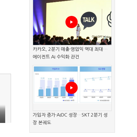
카카오, 2분기 매출·영업익 역대 최대…
에이전트 AI 수익화 관건
가입자 증가·AIDC 성장…SKT 2분기 성
장 본궤도