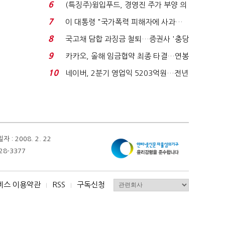
국전쟁’
6
(특징주)윙입푸드, 경영진 주가 부양 의
지에 상한가...
7
이 대통령 "국가폭력 피해자에 사과…
적극적 조사로 진...
8
국고채 담합 과징금 철퇴…증권사 '충당
금 폭탄' 우려...
9
카카오, 올해 임금협약 최종 타결…연봉
6.3% 인상·격려...
10
네이버, 2분기 영업익 5203억원…전년
비 0.2% 감소...
 2008. 2. 22
28-3377
비스 이용약관
RSS
구독신청
I
I