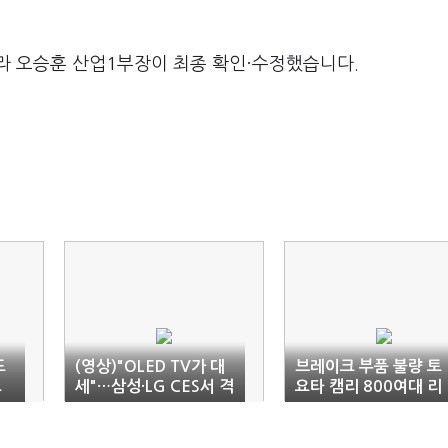
라 오승훈 산업1부장이 최종 확인·수정했습니다.
드
(영상)"OLED TV가 대
브레이크 부품 불량 토
으
세"…삼성·LG CES서 격
요타 캠리 800여대 리
돌
콜 조치