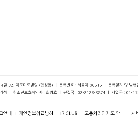
길 32, 이토마토빌딩 (합정동) ㅣ 등록번호 : 서울아 00515 ㅣ 등록일자 및 발행일자 :
성 ㅣ 청소년보호책임자 : 최병호 ㅣ 편집국 : 02-2128-3874 ㅣ 사업국 : 02-21
고안내
개인정보취급방침
IR CLUB
고충처리인제도 안내
서
I
I
I
I