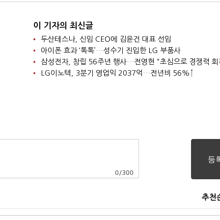
이 기자의 최신글
두산테스나, 신임 CEO에 김윤건 대표 선임
아이폰 효과 ‘톡톡’…성수기 진입한 LG 부품사
삼성전자, 창립 56주년 행사…전영현 “초심으로 경쟁력 회
LG이노텍, 3분기 영업익 2037억…전년비 56%↑
0
/
300
추천