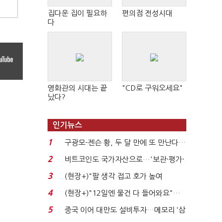
집다운 집이 필요하
편의점 전성시대
다
영화관의 시대는 끝
"CD로 구워오세요"
났다?
인기뉴스
1
구광모-젠슨 황, 두 달 만에 또 만난다…
로봇·AI 등 논...
2
비트코인도 국가자산으로…'보관·평가·
처분' 기준은 ...
3
(현장+)"팔 생각 접고 호가 높여
요"…'덜 똘똘한 한 채' 20...
4
(현장+)"12일엔 물건 다 들어와요"…
빈 매대 채우며 문 연 ...
5
중국 이어 대만도 설비투자…메모리 ‘삼