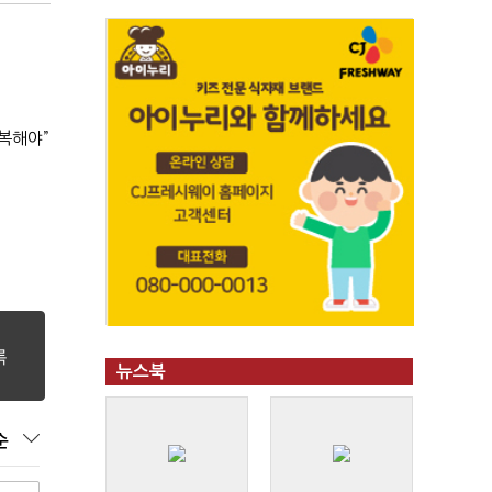
복해야”
뉴스북
순