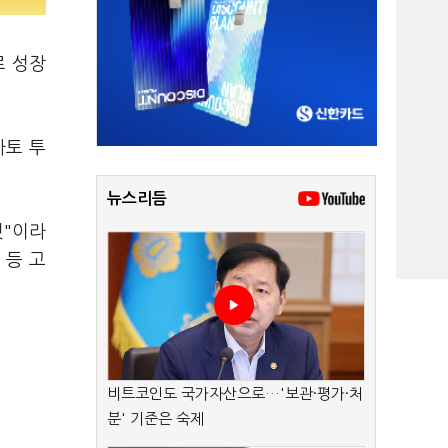
로 성장
마토 투
뉴스리듬
것"이라
 등 고
비트코인도 국가자산으로…'보관·평가·처
분' 기준은 숙제