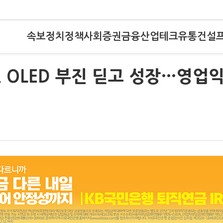
속보
정치
정책
사회
증권
금융
산업
테크
유통
건설
, OLED 부진 딛고 성장…영업