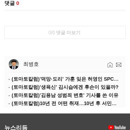
댓글
0
0/0
댓글 더보기
최병호
(토마토칼럼)'덕망·도리' 가훈 잊은 허영인 SPC그룹 회장
(토마토칼럼)'생육신' 김시습에겐 후손이 있을까?
(토마토칼럼)'김용남 성범죄 변호' 기사를 쓴 이유
(토마토칼럼)10년 전 어떤 취재…10년 후 서민석·박상용
뉴스리듬