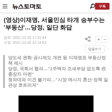
구독
(영상)이재명, 서울민심 타개 승부수는
'부동산'…당정, 일단 화답
입력: 2021-12-20 17:41:43
수정: 2021-12-20 22:14:53
답글쓰기
양도세 완화·공시제도 개편 등 이재명표 부동산정
책 제시
당정, 국회서 협의…"1주택자 조세부담 없도록 완
충장치 마련"
청와대와 이견 불가피…"시장 메시지 혼선·정책 일
관성 흐트러져"