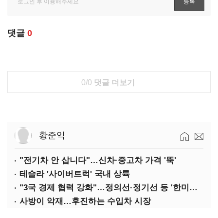
댓글
0
0/0
댓글 더보기
황준익
"전기차 안 삽니다"…신차·중고차 가격 '뚝'
테슬라 '사이버트럭' 국내 상륙
"3국 경제 협력 강화"…정의선·정기선 등 '한미일 경제대화' 참석
사방이 악재…후진하는 수입차 시장