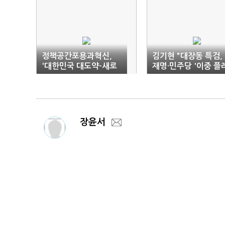
정책공간포용과혁신,
김기현 "대장동 특검,
'대한민국 대도약-새로
재명·민주당 '이중 플
운 진보의 길 찾다' 학술
이'"
행사
장윤서