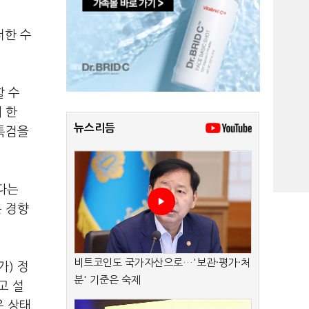
저한 수
할 수
 한
뉴스리듬
 특검을
다는
는 경향
비트코인도 국가자산으로…'보관·평가·처
가) 정
분' 기준은 숙제
고 설
은 상태