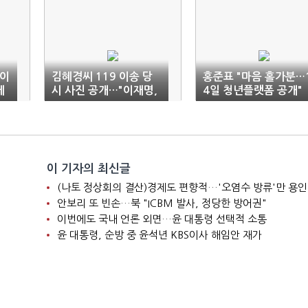
 이
김혜경씨 119 이송 당
홍준표 "마음 홀가분…
레
시 사진 공개…"이재명,
4일 청년플랫폼 공개"
아내 손 꼭 잡았다"
이 기자의 최신글
(나토 정상회의 결산)경제도 편향적…'오염수 방류'만 용인
안보리 또 빈손…북 "ICBM 발사, 정당한 방어권"
이번에도 국내 언론 외면…윤 대통령 선택적 소통
윤 대통령, 순방 중 윤석년 KBS이사 해임안 재가