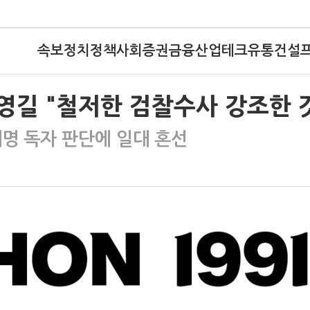
속보
정치
정책
사회
증권
금융
산업
테크
유통
건설
송영길 "철저한 검찰수사 강조한 
재명 독자 판단에 일대 혼선