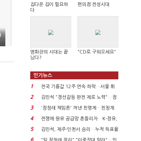
집다운 집이 필요하
편의점 전성시대
다
1
영화관의 시대는 끝
"CD로 구워오세요"
났다?
인기뉴스
1
전국 기름값 12주 연속 하락…서울 휘
발윳값 1909원...
2
김민석 "경선갈등 완전 제로 노력"…정
청래 "반명 공세 사...
3
'정청래 책임론' 꺼낸 친명계…친청계
는 추가투표 때리기...
4
전쟁에 원유 공급망 흔들리자…K-정유,
에너지안보 핵심...
5
김민석, 제주·인천서 승리…누적 득표율
'1위 탈환'(종합)...
6
"팀 정청래 정리" "이중잣대 말라"…민