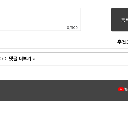
0
/
300
추천
0/0
댓글 더보기