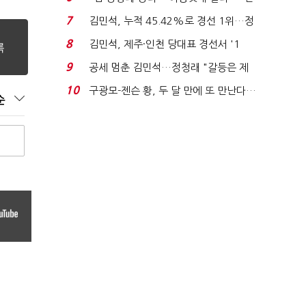
주 최고위원 계파 다...
7
김민석, 누적 45.42%로 경선 1위…정
청래와 격차 0.86%p(...
8
김민석, 제주·인천 당대표 경선서 '1
위'(1보)...
9
공세 멈춘 김민석…정청래 "갈등은 제
가 수습"
10
구광모-젠슨 황, 두 달 만에 또 만난다…
순
로봇·AI 등 논...