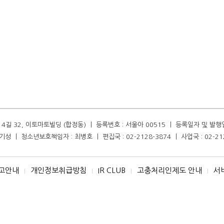
길 32, 이토마토빌딩 (합정동) ㅣ 등록번호 : 서울아 00515 ㅣ 등록일자 및 발행일자 :
성 ㅣ 청소년보호책임자 : 최병호 ㅣ 편집국 : 02-2128-3874 ㅣ 사업국 : 02-21
고안내
개인정보취급방침
IR CLUB
고충처리인제도 안내
서
I
I
I
I