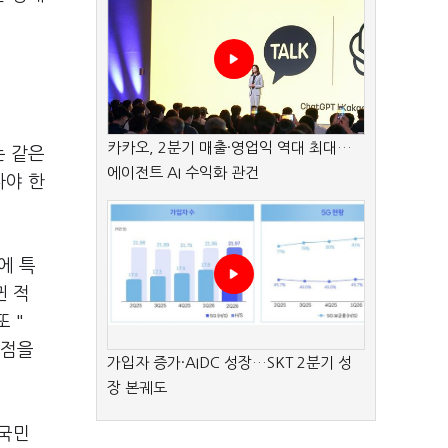
카카오, 2분기 매출·영업익 역대 최대…
는 같은
에이전트 AI 수익화 관건
나야 한
에 특
뀐 적
 "
충점을
가입자 증가·AIDC 성장…SKT 2분기 성
장 본궤도
 국민