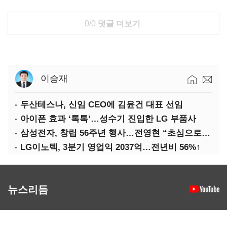
0/0
댓글 더보기
이승재
두산테스나, 신임 CEO에 김윤건 대표 선임
아이폰 효과 ‘톡톡’…성수기 진입한 LG 부품사
삼성전자, 창립 56주년 행사…전영현 “초심으로 경쟁력 회복해야”
LG이노텍, 3분기 영업익 2037억…전년비 56%↑
뉴스리듬