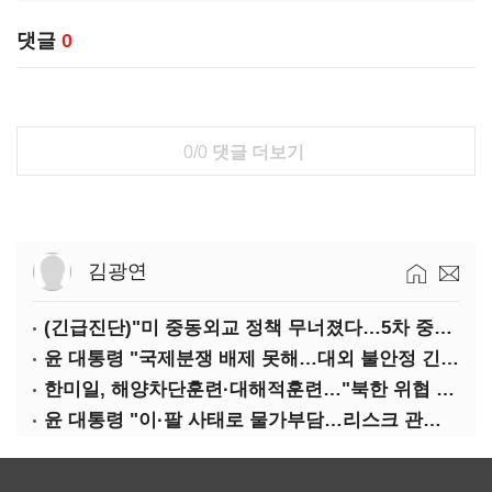
댓글
0
0/0
댓글 더보기
김광연
(긴급진단)"미 중동외교 정책 무너졌다…5차 중동전 가능성은 낮아"
윤 대통령 "국제분쟁 배제 못해…대외 불안정 긴밀대응"
한미일, 해양차단훈련·대해적훈련…"북한 위협 억제"
윤 대통령 "이·팔 사태로 물가부담…리스크 관리 만전 기해야"