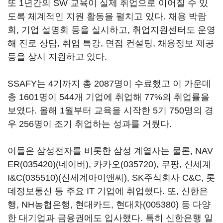
또 1년간의 SW 교육이 실제 취업으로 이어질 수 있
도록 체계적인 지원 활동을 펼치고 있다. 채용 박람
회, 기업 설명회 등을 실시하고, 취업지원센터도 운영
해 진로 상담, 취업 특강, 면접 컨설팅, 채용정보 제공
등을 상시 지원하고 있다.
SSAFY는 4기까지 총 2087명이 수료했고 이 가운데
총 1601명이 544개 기업에 취업해 77%의 취업률을
보였다. 올해 1월부터 교육을 시작한 5기 750명의 경
우 256명이 조기 취업하는 성과를 거뒀다.
이들은 삼성전자를 비롯한 삼성 계열사는 물론,
NAV
ER(035420)
(네이버),
카카오(035720)
, 쿠팡,
신세계
I&C(035510)
(신세계아이앤씨), SK주식회사 C&C, 롯
데정보통신 등 주요 IT 기업에 취업했다. 또, 신한은
행, NH농협은행, 현대카드,
현대차(005380)
등 다양
한 대기업과 금융권에도 입사했다. 특히 신한은행 일