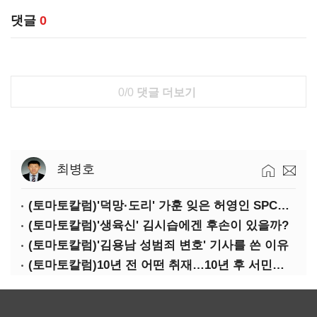
댓글
0
0/0
댓글 더보기
최병호
(토마토칼럼)'덕망·도리' 가훈 잊은 허영인 SPC그룹 회장
(토마토칼럼)'생육신' 김시습에겐 후손이 있을까?
(토마토칼럼)'김용남 성범죄 변호' 기사를 쓴 이유
(토마토칼럼)10년 전 어떤 취재…10년 후 서민석·박상용