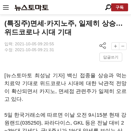
구독
(특징주)면세·카지노주, 일제히 상승…
위드코로나 시대 기대
입력: 2021-10-05 09:20:55
수정: 2021-10-05 09:21:31
답글쓰기
[뉴스토마토 최성남 기자] 백신 접종율 상승과 먹는
치료약 기대로 위드코로나 시대에 대한 낙관적 전망
이 확산되면서 카지노, 면세점 관련주가 일제히 오르
고 있다.
5일 한국거래소에 따르면 이날 오전 9시15분 현재
강
원랜드(035250)
, 파라다이스, GKL 등은 전날 대비 2
~3%대 강세다. 국내증시가 1%대 약세를 보이는 상