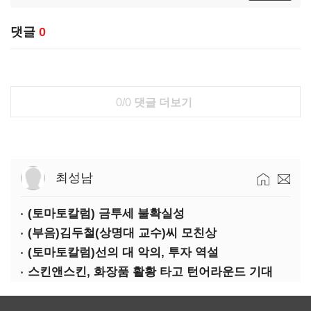
댓글
0
0/0
댓글 더보기
최성남
(토마토칼럼) 금투세 불확실성
(부음)김두철(상명대 교수)씨 모친상
(토마토칼럼)선의 대 악의, 투자 역설
스킨앤스킨, 화장품 활황 타고 턴어라운드 기대