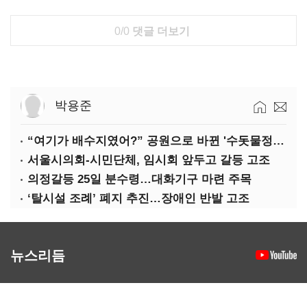
0/0
댓글 더보기
박용준
“여기가 배수지였어?” 공원으로 바뀐 '수돗물정거장'
서울시의회-시민단체, 임시회 앞두고 갈등 고조
의정갈등 25일 분수령…대화기구 마련 주목
‘탈시설 조례’ 폐지 추진…장애인 반발 고조
뉴스리듬