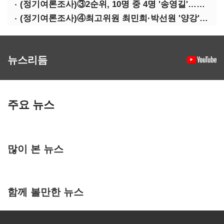
(정기여론조사)③2순위, 10명 중 4명 '송영길'…정청래 '한 자릿수'
(정기여론조사)④최고위원 최민희·박선원 '양강'…서미화·이성윤·임미애 뒤이어
뉴스리듬
주요 뉴스
많이 본 뉴스
함께 볼만한 뉴스