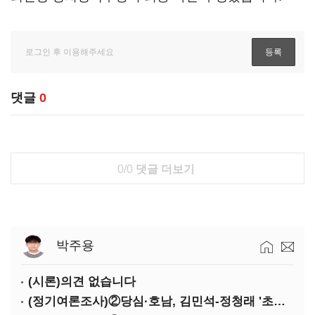
댓글
0
0/0
댓글 더보기
박주용
(시론)의견 없습니다
(정기여론조사)②당심·호남, 김민석-정청래 '초접전'