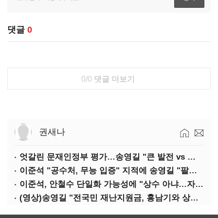
댓글
0
0/0
댓글 더보기
권새나
엇갈린 문재인정부 평가…송영길 "큰 발전 vs 이준석 "기본 점수"
이준석 "공수처, 무능 입증" 지적에 송영길 "팔다리 자른 게 국민의힘"
이준석, 안철수 단일화 가능성에 "상수 아냐…자의식 과잉"
(영상)송영길 "전국민 재난지원금, 홍남기와 상의·이재명 뜻 존중"