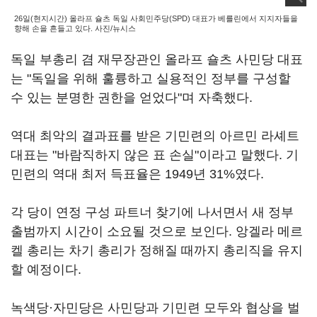
26일(현지시간) 올라프 슐츠 독일 사회민주당(SPD) 대표가 베를린에서 지지자들을
향해 손을 흔들고 있다. 사진/뉴시스
독일 부총리 겸 재무장관인 올라프 숄츠 사민당 대표
는 "독일을 위해 훌륭하고 실용적인 정부를 구성할
수 있는 분명한 권한을 얻었다"며 자축했다.
역대 최악의 결과표를 받은 기민련의 아르민 라셰트
대표는 "바람직하지 않은 표 손실"이라고 말했다. 기
민련의 역대 최저 득표율은 1949년 31%였다.
각 당이 연정 구성 파트너 찾기에 나서면서 새 정부
출범까지 시간이 소요될 것으로 보인다. 앙겔라 메르
켈 총리는 차기 총리가 정해질 때까지 총리직을 유지
할 예정이다.
녹색당·자민당은 사민당과 기민련 모두와 협상을 벌