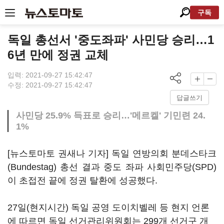
구독
독일 총선서 '중도좌파' 사민당 승리…1
6년 만에 정권 교체
입력: 2021-09-27 15:42:47
수정: 2021-09-27 15:42:47
답글쓰기
사민당 25.9% 득표로 승리…'메르켈' 기민련 24.
1%
[뉴스토마토 권새나 기자] 독일 연방의회 분데스타크
(Bundestag) 총선 결과 중도 좌파 사회민주당(SPD)
이 초접전 끝에 정권 탈환에 성공했다.
27일(현지시간) 독일 공영 도이치벨레 등 현지 언론
에 따르면 독일 선거관리위원회는 299개 선거구 개