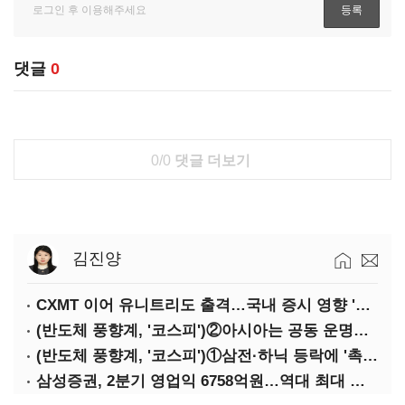
댓글
0
0/0
댓글 더보기
김진양
CXMT 이어 유니트리도 출격…국내 증시 영향 '촉각'
(반도체 풍향계, '코스피')②아시아는 공동 운명체?…일본·대만도 '동반 출렁'
(반도체 풍향계, '코스피')①삼전·하닉 등락에 '촉각'…코스피·나스닥 '한 몸'
삼성증권, 2분기 영업익 6758억원…역대 최대 경신