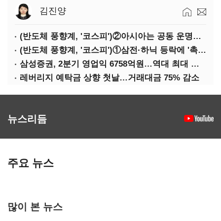
김진양
(반도체 풍향계, '코스피')②아시아는 공동 운명체?…일본·대만도 '동반 출렁'
(반도체 풍향계, '코스피')①삼전·하닉 등락에 '촉각'…코스피·나스닥 '한 몸'
삼성증권, 2분기 영업익 6758억원…역대 최대 경신
레버리지 예탁금 상향 첫날…거래대금 75% 감소
뉴스리듬
주요 뉴스
많이 본 뉴스