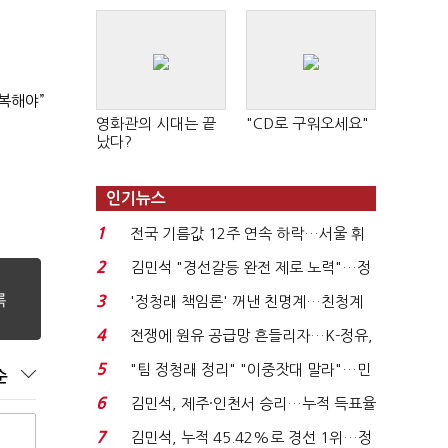
복해야”
영화관의 시대는 끝
"CD로 구워오세요"
났다?
인기뉴스
1
전국 기름값 12주 연속 하락…서울 휘
발윳값 1909원...
2
김민석 "경선갈등 완전 제로 노력"…정
청래 "반명 공세 사...
3
'정청래 책임론' 꺼낸 친명계…친청계
는 추가투표 때리기...
4
전쟁에 원유 공급망 흔들리자…K-정유,
에너지안보 핵심...
5
"팀 정청래 정리" "이중잣대 말라"…민
순
주 최고위원 계파 다...
6
김민석, 제주·인천서 승리…누적 득표율
'1위 탈환'(종합)...
7
김민석, 누적 45.42%로 경선 1위…정