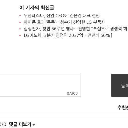
이 기자의 최신글
두산테스나, 신임 CEO에 김윤건 대표 선임
아이폰 효과 ‘톡톡’…성수기 진입한 LG 부품사
삼성전자, 창립 56주년 행사…전영현 “초심으로 경쟁력 회
LG이노텍, 3분기 영업익 2037억…전년비 56%↑
0
/
300
추천
0/0
댓글 더보기