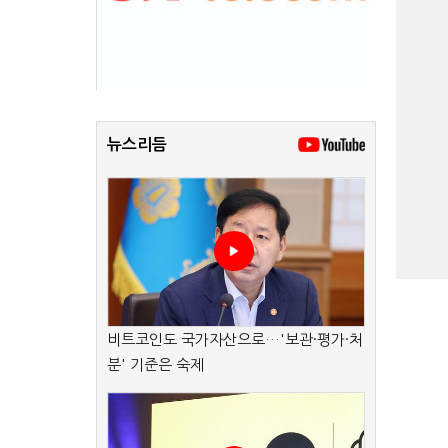
뉴스리듬
비트코인도 국가자산으로…'보관·평가·처
분' 기준은 숙제