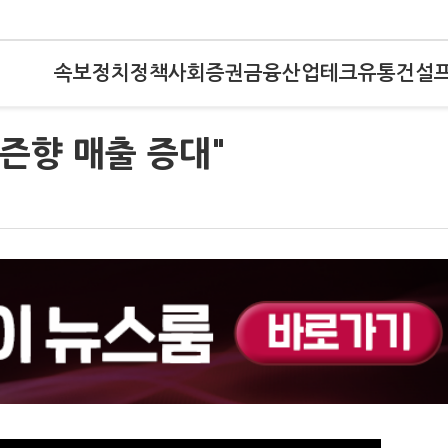
속보
정치
정책
사회
증권
금융
산업
테크
유통
건설
이즌향 매출 증대"