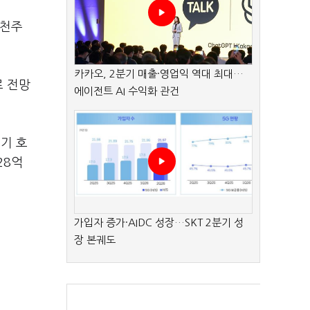
추천주
카카오, 2분기 매출·영업익 역대 최대…
로 전망
에이전트 AI 수익화 관건
기 호
28억
가입자 증가·AIDC 성장…SKT 2분기 성
장 본궤도