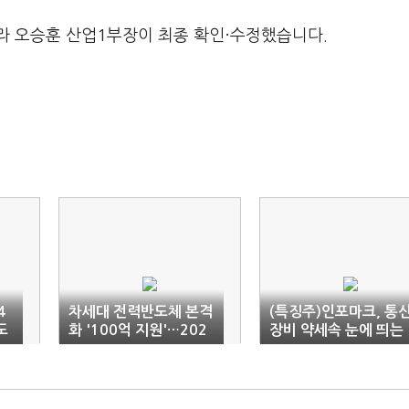
라 오승훈 산업1부장이 최종 확인·수정했습니다.
4
차세대 전력반도체 본격
(특징주)인포마크, 통
도
화 '100억 지원'…202
장비 약세속 눈에 띄는
5년까지 5개 이상 상용
'약진'
화