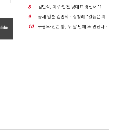
청래와 격차 0.86%p(...
8
김민석, 제주·인천 당대표 경선서 '1
위'(1보)...
9
공세 멈춘 김민석…정청래 "갈등은 제
가 수습"
10
구광모-젠슨 황, 두 달 만에 또 만난다…
로봇·AI 등 논...