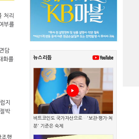
를 처리
 여부를
 면담
뉴스리듬
 대화를
스럽지
 절박
비트코인도 국가자산으로…'보관·평가·처
분' 기준은 숙제
강조했