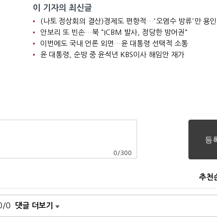
이 기자의 최신글
(나토 정상회의 결산)경제도 편향적…'오염수 방류'만 용인
안보리 또 빈손…북 "ICBM 발사, 정당한 방어권"
이번에도 국내 언론 외면…윤 대통령 선택적 소통
윤 대통령, 순방 중 윤석년 KBS이사 해임안 재가
0
/
300
추천
0/0
댓글 더보기