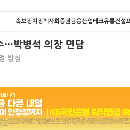
속보
정치
정책
사회
증권
금융
산업
테크
유통
건설
수…박병석 의장 면담
정 방침