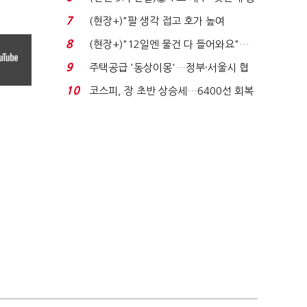
격…추미애, 20년...
7
(현장+)"팔 생각 접고 호가 높여
요"…'덜 똘똘한 한 채' 20...
8
(현장+)"12일엔 물건 다 들어와요"…
빈 매대 채우며 문 연 ...
9
주택공급 '동상이몽'…정부·서울시 협
력 없으면 '공수표'...
10
코스피, 장 초반 상승세…6400선 회복
시도