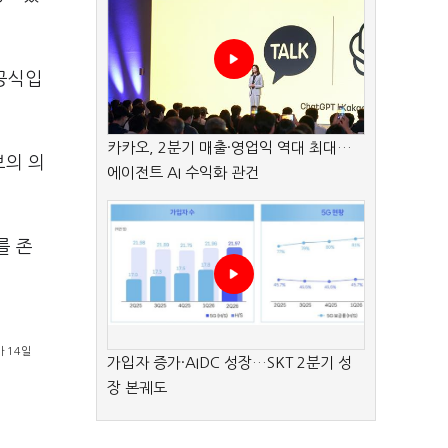
 공식입
카카오, 2분기 매출·영업익 역대 최대…
보의 의
에이전트 AI 수익화 관건
를 존
 14일
가입자 증가·AIDC 성장…SKT 2분기 성
장 본궤도