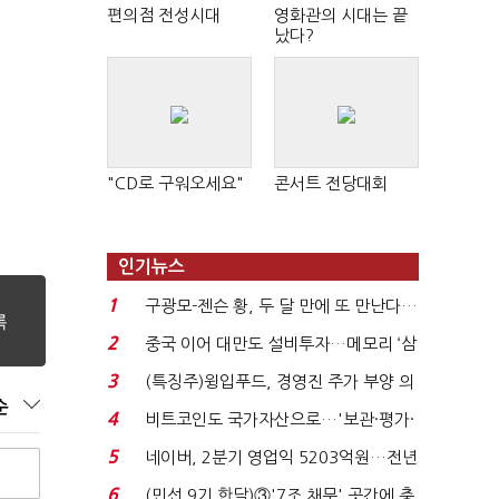
편의점 전성시대
영화관의 시대는 끝
났다?
"CD로 구워오세요"
콘서트 전당대회
인기뉴스
1
구광모-젠슨 황, 두 달 만에 또 만난다…
로봇·AI 등 논...
2
중국 이어 대만도 설비투자…메모리 ‘삼
국전쟁’
3
(특징주)윙입푸드, 경영진 주가 부양 의
순
지에 상한가...
4
비트코인도 국가자산으로…'보관·평가·
처분' 기준은 ...
5
네이버, 2분기 영업익 5203억원…전년
비 0.2% 감소...
6
(민선 9기 한달)③'7조 채무' 곳간에 충