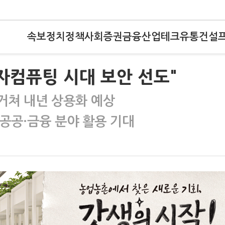
속보
정치
정책
사회
증권
금융
산업
테크
유통
건설
양자컴퓨팅 시대 보안 선도"
 거쳐 내년 상용화 예상
 공공·금융 분야 활용 기대