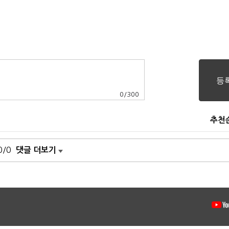
0
/
300
추천
0/0
댓글 더보기