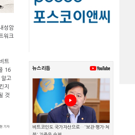
자내성암
네트워크
 비트
뉴스리듬
 16
 알고
맥킨지
될 것
비트코인도 국가자산으로…'보관·평가·처
현 기자
분' 기준은 숙제