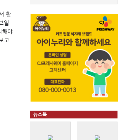
서 활
 보일
의해야
 보고
뉴스북