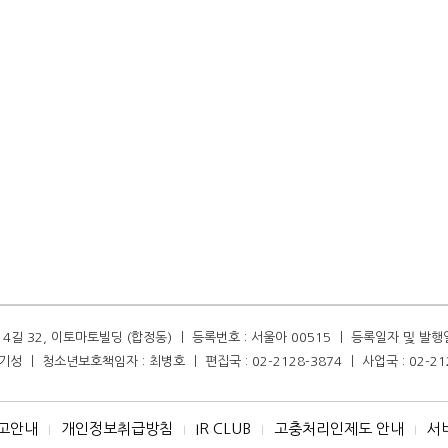
길 32, 이토마토빌딩 (합정동) ㅣ 등록번호 : 서울아 00515 ㅣ 등록일자 및 발행일자 :
성 ㅣ 청소년보호책임자 : 최병호 ㅣ 편집국 : 02-2128-3874 ㅣ 사업국 : 02-21
고안내
개인정보취급방침
IR CLUB
고충처리인제도 안내
서
I
I
I
I