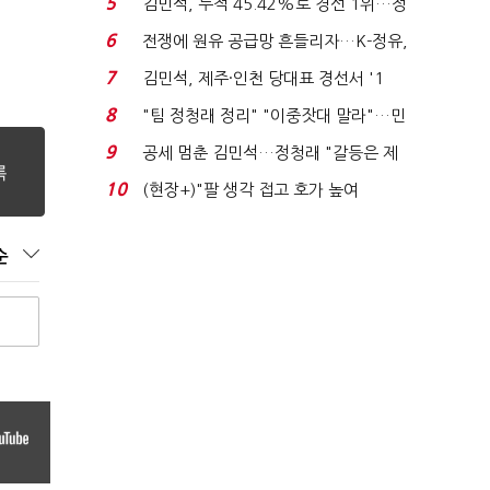
5
김민석, 누적 45.42%로 경선 1위…정
청래와 격차 0.86%p(...
6
전쟁에 원유 공급망 흔들리자…K-정유,
에너지안보 핵심...
7
김민석, 제주·인천 당대표 경선서 '1
위'(1보)...
8
"팀 정청래 정리" "이중잣대 말라"…민
주 최고위원 계파 다...
9
공세 멈춘 김민석…정청래 "갈등은 제
가 수습"
10
(현장+)"팔 생각 접고 호가 높여
요"…'덜 똘똘한 한 채' 20...
순