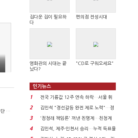
집다운 집이 필요하
편의점 전성시대
다
영화관의 시대는 끝
"CD로 구워오세요"
났다?
운
인기뉴스
1
전국 기름값 12주 연속 하락…서울 휘
발윳값 1909원...
2
김민석 "경선갈등 완전 제로 노력"…정
김한규 전 비서관 "집무실 용산 이전 아직도 이해 못 해…독단 우려"
청래 "반명 공세 사...
3
'정청래 책임론' 꺼낸 친명계…친청계
는 추가투표 때리기...
4
김민석, 제주·인천서 승리…누적 득표율
'1위 탈환'(종합)...