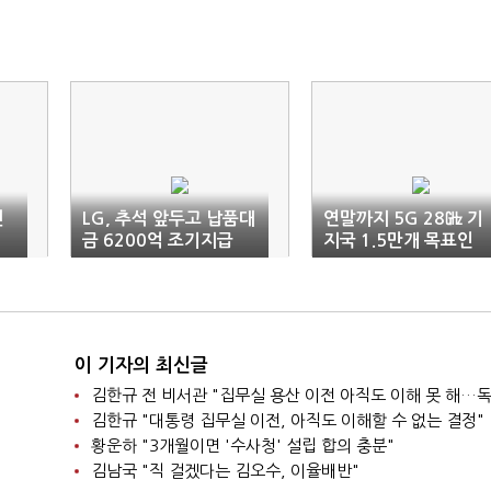
랜
LG, 추석 앞두고 납품대
연말까지 5G 28㎓ 기
금 6200억 조기지급
지국 1.5만개 목표인
데…100개씩도 못 채
이통3사
이 기자의 최신글
김한규 "대통령 집무실 이전, 아직도 이해할 수 없는 결정"
황운하 "3개월이면 '수사청' 설립 합의 충분"
김남국 "직 걸겠다는 김오수, 이율배반"