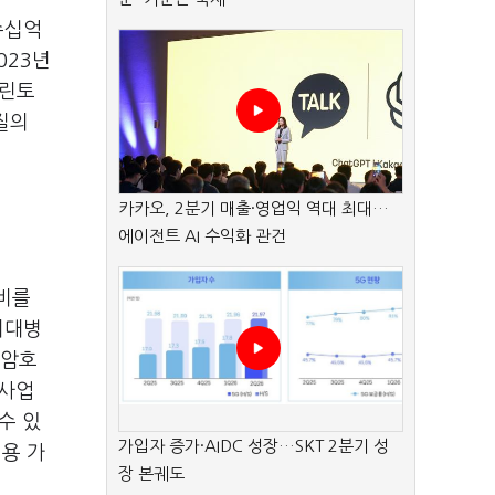
수십억
023년
크린토
질의
카카오, 2분기 매출·영업익 역대 최대…
에이전트 AI 수익화 관건
장비를
지대병
자암호
반사업
수 있
가입자 증가·AIDC 성장…SKT 2분기 성
용 가
장 본궤도