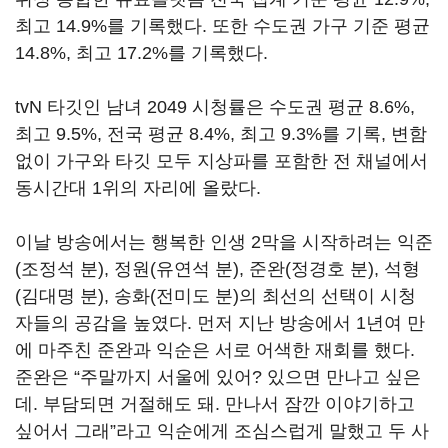
최고
14.9%
를 기록했다
.
또한 수도권 가구 기준 평균
14.8%,
최고
17.2%
를 기록했다
.
tvN
타깃인 남녀
2049
시청률은 수도권 평균
8.6%,
최고
9.5%,
전국 평균
8.4%,
최고
9.3%
를 기록
,
변함
없이 가구와 타깃 모두 지상파를 포함한 전 채널에서
동시간대
1
위의 자리에 올랐다
.
이날 방송에서는 행복한 인생
2
막을 시작하려는 익준
(
조정석 분
),
정원
(
유연석 분
),
준완
(
정경호 분
),
석형
(
김대명 분
),
송화
(
전미도 분
)
의 최선의 선택이 시청
자들의 공감을 높였다
.
먼저 지난 방송에서
1
년여 만
에 마주친 준완과 익순은 서로 어색한 재회를 했다
.
준완은
“
주말까지 서울에 있어
?
있으면 만나고 싶은
데
.
부담되면 거절해도 돼
.
만나서 잠깐 이야기하고
싶어서 그래
”
라고 익순에게 조심스럽게 말했고 두 사