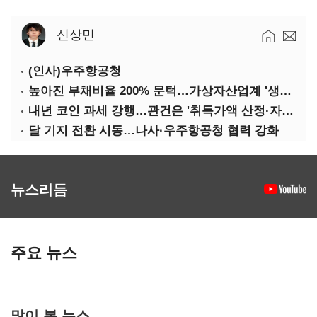
신상민
(인사)우주항공청
높아진 부채비율 200% 문턱…가상자산업계 '생존 시험대'
내년 코인 과세 강행…관건은 '취득가액 산정·자산 이동'
달 기지 전환 시동…나사·우주항공청 협력 강화
뉴스리듬
주요 뉴스
많이 본 뉴스