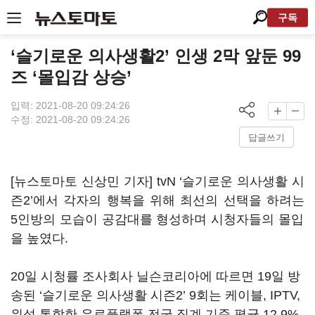
구독
‘슬기로운 의사생활2’ 인생 2막 앞둔 99
즈 ‘몰입감 상승’
입력: 2021-08-20 09:24:26
수정: 2021-08-20 09:24:26
답글쓰기
[뉴스토마토 신상민 기자]
tvN ‘
슬기로운 의사생활 시
즌
2’에서
각자의 행복을 위해 최선의 선택을 하려는
5
인방의 모습이 공감대를 형성하며 시청자들의 몰입
을 높였다
.
20
일 시청률 조사회사 닐슨코리아에 따르면
19
일 방
송된
‘
슬기로운 의사생활 시즌
2’ 9
회는 케이블
, IPTV,
위성 통합한 유료플랫폼 전국 집계 기준 평균
12.9%,