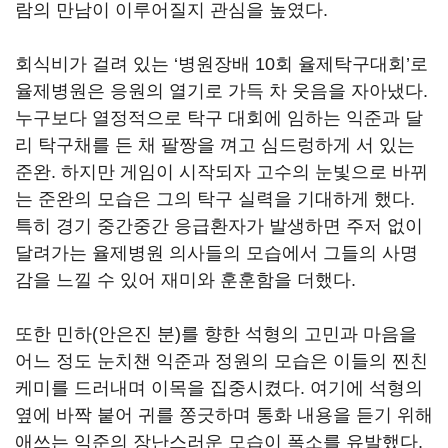
람의 만남이 이루어질지 관심을 높였다
.
회식비가 걸려 있는
‘
병원장배
10
회 율제탁구대회
’
로
율제병원은 응원의 열기로 가득 차 웃음을 자아냈다
.
누구보다 열정적으로 탁구 대회에 임하는 익준과 달
리 탁구채를 든 채 팔짱을 껴고 심드렁하게 서 있는
준완
.
하지만 게임이 시작되자 고수의 눈빛으로 바뀌
는 준완의 모습은 그의 탁구 실력을 기대하게 했다
.
특히 경기 중간중간 응급환자가 발생하면 주저 없이
달려가는 율제병원 의사들의 모습에서 그들의 사명
감을 느낄 수 있어 재미와 훈훈함을 더했다
.
또한 민하
(
안은진 분
)
를 향한 석형의 고민과 마음을
어느 정도 눈치챈 익준과 정원의 모습은 이들의 찐친
케미를 드러내며 이목을 집중시켰다
.
여기에 석형의
옆에 바짝 붙어 귀를 쫑긋하며 통화 내용을 듣기 위해
애쓰는 익준의 장난스러운 모습이 폭소를 유발했다
.