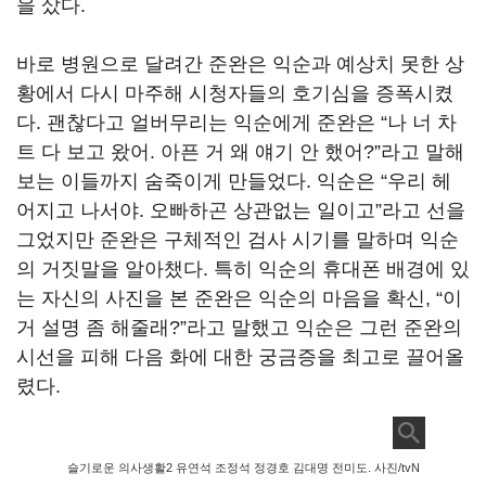
을 샀다
.
바로 병원으로 달려간 준완은 익순과 예상치 못한 상
황에서 다시 마주해 시청자들의 호기심을 증폭시켰
다
.
괜찮다고 얼버무리는 익순에게 준완은
“
나 너 차
트 다 보고 왔어
.
아픈 거 왜 얘기 안 했어
?”
라고 말해
보는 이들까지 숨죽이게 만들었다
.
익순은
“
우리 헤
어지고 나서야
.
오빠하곤 상관없는 일이고
”
라고 선을
그었지만 준완은 구체적인 검사 시기를 말하며 익순
의 거짓말을 알아챘다
.
특히 익순의 휴대폰 배경에 있
는 자신의 사진을 본 준완은 익순의 마음을 확신
, “
이
거 설명 좀 해줄래
?”
라고 말했고 익순은 그런 준완의
시선을 피해 다음 화에 대한 궁금증을 최고로 끌어올
렸다
.
슬기로운 의사생활2 유연석 조정석 정경호 김대명 전미도. 사진/tvN