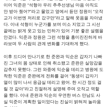
이어 익준은
“
석형아 우리 추추선생님 마음 아직도
안 받아 줬어
?”
라고 물었고 옆에서 듣던 정원이
“
오작
교가 이번엔 저리로 갔구만
”
라고 말해 웃음을 자아냈
다
.
이내 석형이 누군가를 보며 미소 지었고 그 시선
끝에는 밝게 웃고 있는 민하가 있어 기분 좋은 설렘을
안겼다
.
익준과 정원은 그런 석형을 흥미진진하게 바
라보며 두 사람의 관계 변화를 기대하게 했다
.
이후 드디어 만나기로 한 준완과 익순은 갑자기 나빠
진 그녀의 몸 상태로 인해 취소됐고 준완은 실망감을
감추지 못했다
.
그런 와중에 익순을 데리고 병원에 도
착한 익준은 준완에게 전화를 걸어
“
동생이 갑자기
열이 많이 나서 응급실 데리고 왔어
.
한 시간 정도 걸
릴 것 같아
”
라고 친절하게 설명해 주며 오작교 역할
을 했다
.
이내 준완과 익순의 우연한 버스 만남도 사
실 익준이 계획한 일이었다는 진실이 밝혀져 놀라움