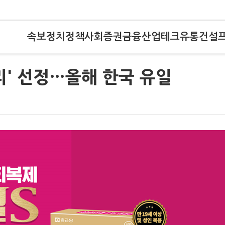
속보
정치
정책
사회
증권
금융
산업
테크
유통
건설
리' 선정…올해 한국 유일