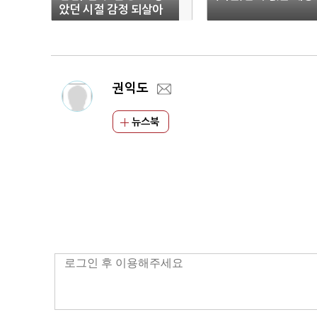
았던 시절 감정 되살아
나길"
권익도
뉴스북