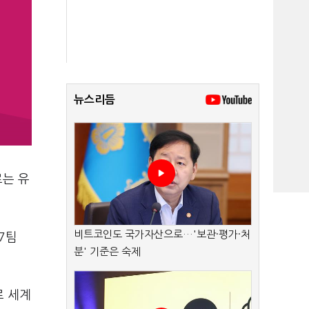
뉴스리듬
로는 유
비트코인도 국가자산으로…'보관·평가·처
7팀
분' 기준은 숙제
로 세계