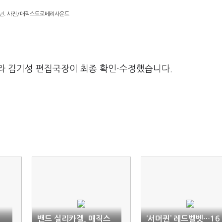
년. 사진/매직스트로베리사운드
라 김기성 편집국장이 최종 확인·수정했습니다.
밴드 실리카겔, 매직스
‘서머퀸’ 레드벨벳…16