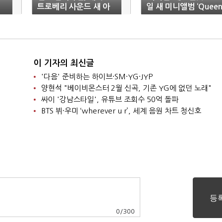
트로베리 사운드 새 아
일 새 미니앨범 ‘Quee
티스트
dom’
이 기자의 최신글
'다음' 준비하는 하이브·SM·YG·JYP
양현석 "베이비몬스터 2월 신곡, 기존 YG에 없던 노래"
싸이 '강남스타일', 유튜브 조회수 50억 돌파
BTS 뷔·우미 ‘wherever u r’, 세계 음원 차트 청신호
0
/
300