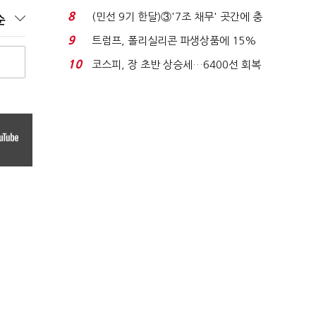
빈 매대 채우며 문 연 ...
8
(민선 9기 한달)③'7조 채무' 곳간에 충
순
격…추미애, 20년...
9
트럼프, 폴리실리콘 파생상품에 15%
관세…"미 산업 재건"...
10
코스피, 장 초반 상승세…6400선 회복
시도