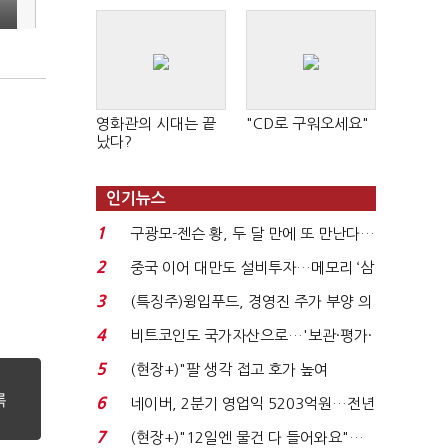
n
영화관의 시대는 끝
"CD로 구워오세요"
났다?
인기뉴스
1
구광모-젠슨 황, 두 달 만에 또 만난다…
로봇·AI 등 논...
2
중국 이어 대만도 설비투자…메모리 ‘삼
국전쟁’
3
(특징주)윙입푸드, 경영진 주가 부양 의
지에 상한가...
4
비트코인도 국가자산으로…'보관·평가·
처분' 기준은 ...
5
(현장+)"팔 생각 접고 호가 높여
요"…'덜 똘똘한 한 채' 20...
6
네이버, 2분기 영업익 5203억원…전년
비 0.2% 감소...
7
(현장+)"12일엔 물건 다 들어와요"…