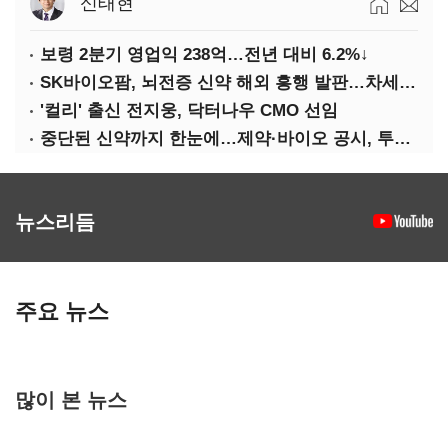
신태현
보령 2분기 영업익 238억…전년 대비 6.2%↓
SK바이오팜, 뇌전증 신약 해외 흥행 발판…차세대 신약 개발 속도
'컬리' 출신 전지웅, 닥터나우 CMO 선임
중단된 신약까지 한눈에…제약·바이오 공시, 투명해진다
뉴스리듬
주요 뉴스
많이 본 뉴스