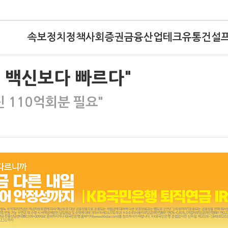
속보
정치
정책
사회
증권
금융
산업
테크
유통
건설
 백신보다 빠르다"
신 110억회분 필요"