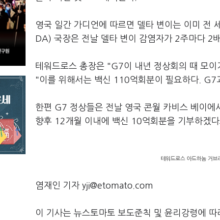
영국 일간 가디언에 따르면 델타 변이는 이미 전 세
DA) 국장은 전날 델타 변이 감염자가 2주마다 2
테워드로스 총장은 "G7이 내년 정상회의 때 모이
"이를 위해서는 백신 110억회분이 필요하다. G7
한편 G7 정상들은 전날 영국 콘월 카비스 베이에
향후 12개월 이내에 백신 10억회분을 기부하겠다
테워드로스 아드하놈 거브러
염재인 기자 yji@etomato.com
이 기사는 뉴스토마토 보도준칙 및 윤리강령에 따