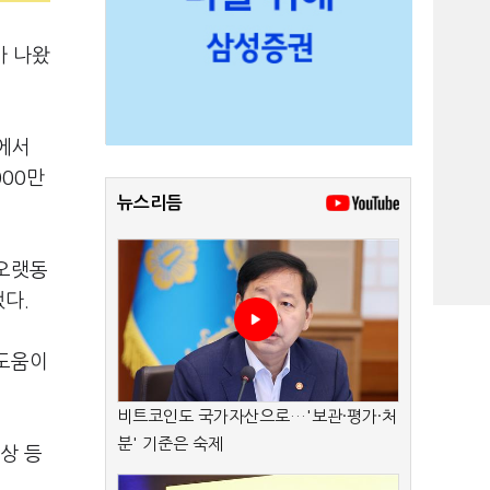
가 나왔
에서
000만
뉴스리듬
 오랫동
다.
 도움이
비트코인도 국가자산으로…'보관·평가·처
분' 기준은 숙제
상 등