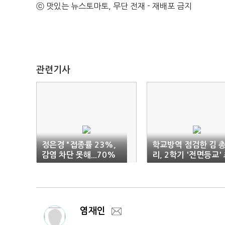
ⓒ 맛있는 뉴스토마토, 무단 전재 - 재배포 금지
관련기사
정은경 "접종률 23%,
학교방역 점검한 김 
감염 차단 못해...70%
리, 2학기 '전면등교'
돼야"
읽기
염재인