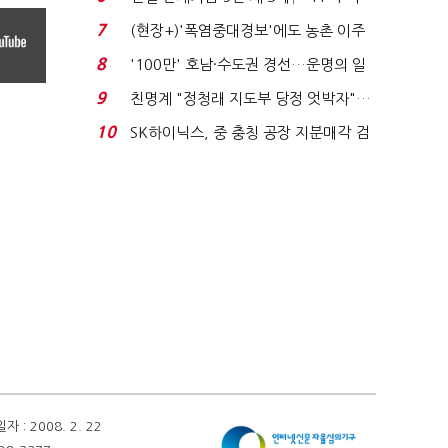
침체에 재무 ...
7
(현장+)'폭염중대경보'에도 농촌 이주
노동자는 강행군…'야...
8
'100만' 호남·수도권 경선…운명의 일
주일
9
친명계 "정청래 지도부 당정 엇박자"…
친청계 "신천지 오...
10
SK하이닉스, 중 충칭 공장 지분매각 검
토?…“확정된 바...
 2008. 2. 22