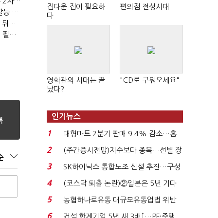
(노영희의 뉴스인사이다)이준석 "김건희 사적통화, '김지은 2차 가해' 성립 안 돼"
집다운 집이 필요하
편의점 전성시대
(노영희의 뉴스인사이다)고민정 "윤석열 젠더 갈라치기…갈등 불씨가 지지율 자양분"
다
(노영희의 뉴스인사이다)박수현 "부동산 공급, 역대 정부에 뒤지지 않아"
(노영희의 뉴스인사이다)김용남 "박근혜 메시지, '정권교체 필요성' 강조할 듯"
영화관의 시대는 끝
"CD로 구워오세요"
났다?
인기뉴스
1
대형마트 2분기 판매 9.4% 감소…홈
플러스 사태 여파...
2
(주간증시전망)지수보다 종목…선별 장
순
세 이어진다...
3
SK하이닉스 통합노조 신설 추진…구성
원 간 성과급 불...
4
(코스닥 퇴출 논란)②일본은 5년 기다
려주는데 우리는 ...
5
농협하나로유통 대규모유통업법 위반
적발…공정위, 과...
6
건설 한계기업 5년 새 3배↑…PF·주택