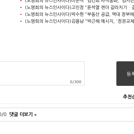
0
/
300
추천
0/0
댓글 더보기