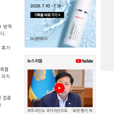
9 방역
다.
 휴가
뉴스리듬
가족을
 의지
신 접종
.
비트코인도 국가자산으로…'보관·평가·처