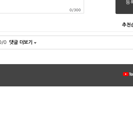
0
/
300
추천
0/0
댓글 더보기