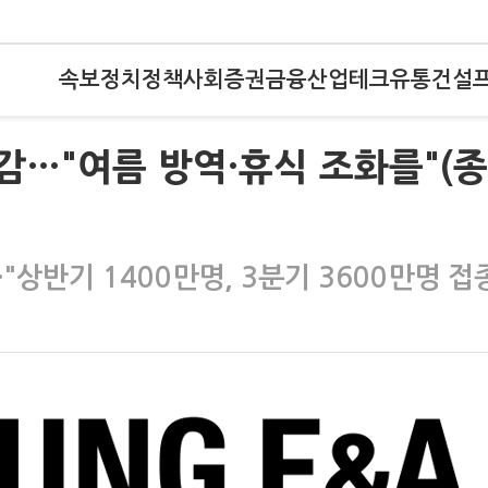
속보
정치
정책
사회
증권
금융
산업
테크
유통
건설
신감…"여름 방역·휴식 조화를"(종
반기 1400만명, 3분기 3600만명 접