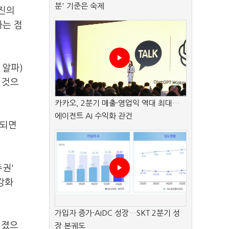
분' 기준은 숙제
료진의
다는 점
 알파)
 것으
카카오, 2분기 매출·영업익 역대 최대…
에이전트 AI 수익화 관건
망되면
주권'
강화
가입자 증가·AIDC 성장…SKT 2분기 성
어졌으
장 본궤도