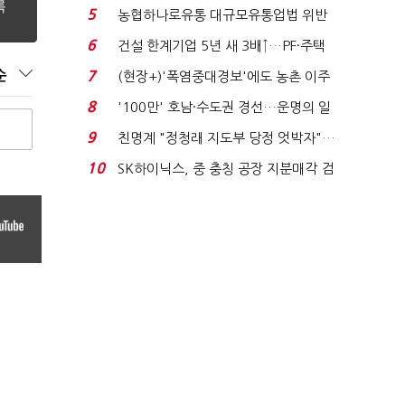
려주는데 우리는 ...
5
농협하나로유통 대규모유통업법 위반
적발…공정위, 과...
6
건설 한계기업 5년 새 3배↑…PF·주택
침체에 재무 ...
순
7
(현장+)'폭염중대경보'에도 농촌 이주
노동자는 강행군…'야...
8
'100만' 호남·수도권 경선…운명의 일
주일
9
친명계 "정청래 지도부 당정 엇박자"…
친청계 "신천지 오...
10
SK하이닉스, 중 충칭 공장 지분매각 검
토?…“확정된 바...