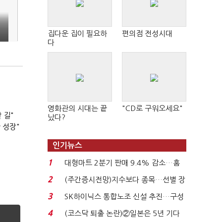
집다운 집이 필요하
편의점 전성시대
다
영화관의 시대는 끝
"CD로 구워오세요"
 길"
났다?
 성장"
인기뉴스
1
대형마트 2분기 판매 9.4% 감소…홈
플러스 사태 여파...
2
(주간증시전망)지수보다 종목…선별 장
세 이어진다...
3
SK하이닉스 통합노조 신설 추진…구성
원 간 성과급 불...
4
(코스닥 퇴출 논란)②일본은 5년 기다