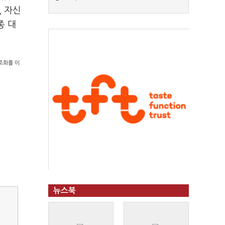
, 자신
종 대
조화를 이
뉴스북