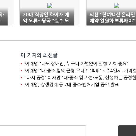
학·
20대 직장인 화이자 예
의협 "잔여백신 온라인
종
약 오류…당국 "실수 모
예약 일원화 보류해야"
두 취소"
이 기자의 최신글
이재명 "나도 장애인, 누구나 차별없이 일할 기회 중요"
이재명 "대·중소 힘의 균형 무너져 '착취'…주4일제, 가야할
'다시 공정' 이재명 "대·중소 및 자본·노동, 상생하는 공정한
이재명, 상생경제 등 7대 중소·벤처기업 공약 발표